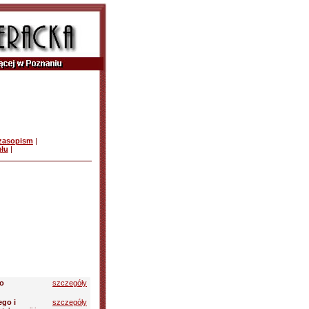
czasopism
|
ułu
|
wo
szczegóły
ego i
szczegóły