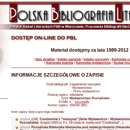
DOSTĘP ON-LINE DO PBL
Materiał dostępny za lata 1989-2012
|
Spis działów
|
Indeks nazwisk
|
Indeks rzeczowy
|
Kartoteka 
|
Kartoteka teatrów
|
Kartoteka wydawnictw
|
Szukaj tyt
INFORMACJE SZCZEGÓŁOWE O ZAPISIE
Dział bibliografii:
Zagadnienia specjalne
- Wydawnictwa
- Firmy wydawnicze
Rodzaj zapisu:
odwołanie
Tytuł:
Wydawnictwo Poznańskie
Źródło:
x, -
szczegóły
Numer zapisu:
168240 (BD)
Inne zapisy dotyczące tego materiału:
artykuł:
(LM):
Continental z "maszyną" (Serie Wydawnicze - Wydawnict
Poznańskie)
.
Książki 2003 nr 5 s. 56
(nota nt. nowej serii "Continental"...)
artykuł:
Poznańska Biblioteka Niemiecka pod redakcja Huberta Orłowski