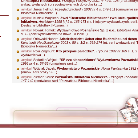
Christopha Klessmanna
.
Przegląd Polityczny 2001 nr 49 s. 125
(charakteryst
wykaz wydanych i przygotowywanych do druku ksi...)
artykuł:
Juros Helmut:
Przegląd Zachodni 2002 nr 4 s. 149-151
(omówienie se
i
Biblioteka Niemiecka"...)
artykuł:
Kunicki Wojciech:
Zwei "Deutsche Bibliotheken" zwei kulturpoliti
Initiativen
.
Ansichten 1998 [t.] 9 s. 163-171
(nt. inicjatyw wydawniczych, serii
Deutsche Bibliothek [Poznań...)
artykuł:
Nowak Tomek:
Wydawnictwo Poznańskie Sp. z o.o.
.
Biblioteka Ana
s. 12
(cele wydawnictwa na nowe 10-lecie...)
L
artykuł:
Orłowski Hubert:
Arbeitsbericht: Ueber eine Buchreihe und deren
Kwartalnik Neofilologiczny 2003 r. 50 z. 1/2 s. 269-274
(nt. serii wydawniczej
Biblioteka Niemiecka"...)
artykuł:
Rola Zygmunt:
Kto przejmie pałeczkę?
.
Trybuna 1992 nr 189 s. 1, 3
wydawnictwa...)
artykuł:
Sedeńko Wojtek:
"SF >ze słoneczkiem<" Wydawnictwa Poznańsk
1996 nr 4 s. 57-65
(omówienie serii...)
artykuł:
Wójciak Jacek:
Wydawnictwo Poznańskie
.
Nowa Fantastyka 1992 n
(omów. serii prozy SF...)
artykuł:
Ziemer Klaus:
Poznańska Biblioteka Niemiecka
.
Przegląd Zachodni 
147-149
(omówienie serii "Poznańska Biblioteka Niemiecka"...)