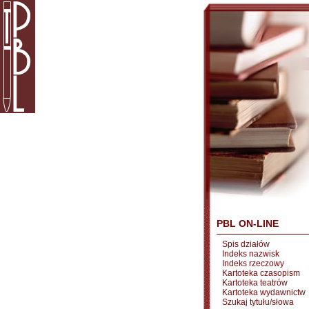
PBL ON-LINE
Spis działów
Indeks nazwisk
Indeks rzeczowy
Kartoteka czasopism
Kartoteka teatrów
Kartoteka wydawnictw
Szukaj tytułu/słowa