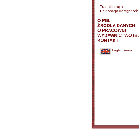
Transliteracja
Deklaracja dostępnośc
O PBL
ŹRÓDŁA DANYCH
O PRACOWNI
WYDAWNICTWO IB
KONTAKT
English version