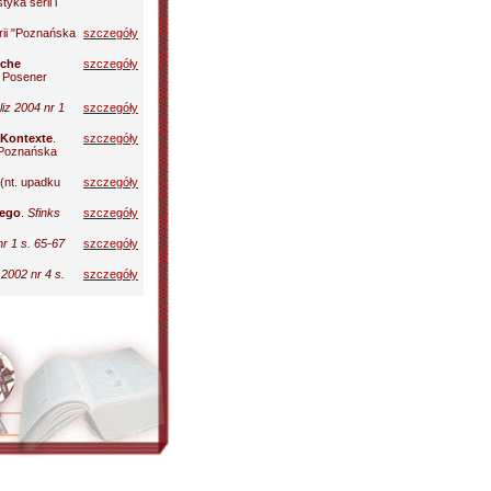
yka serii i
rii "Poznańska
szczegóły
sche
szczegóły
: Posener
liz 2004 nr 1
szczegóły
 Kontexte
.
szczegóły
 "Poznańska
(nt. upadku
szczegóły
iego
.
Sfinks
szczegóły
r 1 s. 65-67
szczegóły
2002 nr 4 s.
szczegóły