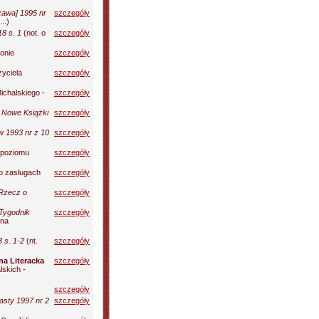
zawa] 1995 nr
szczegóły
..)
18 s. 1
(not. o
szczegóły
onie
szczegóły
życiela
szczegóły
ichalskiego -
szczegóły
.
Nowe Książki
szczegóły
w 1993 nr z 10
szczegóły
 poziomu
szczegóły
 o zasługach
szczegóły
Rzecz o
szczegóły
Tygodnik
szczegóły
gna
 s. 1-2
(nt.
szczegóły
a Literacka
szczegóły
lskich -
szczegóły
asty 1997 nr 2
szczegóły