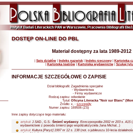
DOSTĘP ON-LINE DO PBL
Materiał dostępny za lata 1989-2012
|
Spis działów
|
Indeks nazwisk
|
Indeks rzeczowy
|
Kartoteka 
|
Kartoteka teatrów
|
Kartoteka wydawnictw
|
Szukaj tyt
INFORMACJE SZCZEGÓŁOWE O ZAPISIE
Dział bibliografii:
Zagadnienia specjalne
- Wydawnictwa
- Firmy wydawnicze
Rodzaj zapisu:
odwołanie
Tytuł:
Oficyna Literacka "Noir sur Blanc" (Mon
Źródło:
x, -
szczegóły
Numer zapisu:
169506 (ZS)
Inne zapisy dotyczące tego materiału:
artykuł:
J.SAD., G.S.:
Śmierć wydawcy
.
Rzeczpospolita 2002 nr 203 s. A15
(
wydawnictwie z powodu śmierci jego współzałożyciela Jana Michal...)
artykuł:
Kultura [Paryż] 1997 nr 12 s. 138
(not. o jubileuszu 10-lecia działalnoś