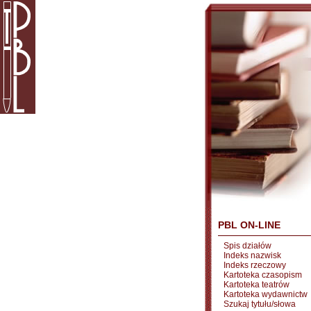
PBL ON-LINE
Spis działów
Indeks nazwisk
Indeks rzeczowy
Kartoteka czasopism
Kartoteka teatrów
Kartoteka wydawnictw
Szukaj tytułu/słowa