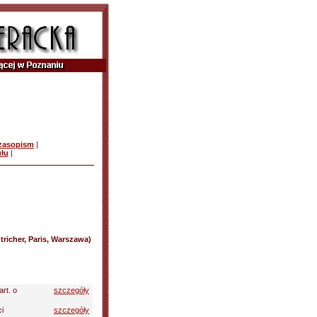
czasopism
|
ułu
|
tricher, Paris, Warszawa)
art. o
szczegóły
ci
szczegóły