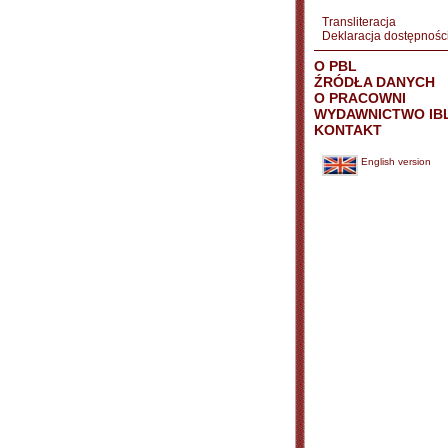
Transliteracja
Deklaracja dostępnośc
O PBL
ŹRÓDŁA DANYCH
O PRACOWNI
WYDAWNICTWO IB
KONTAKT
English version