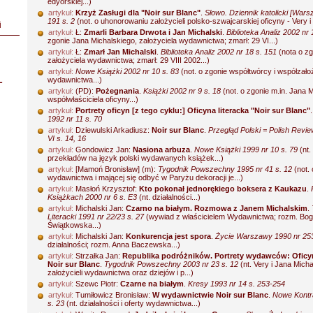
edyorskiej...)
artykuł:
Krzyż Zasługi dla "Noir sur Blanc"
.
Słowo. Dziennik katolicki [Wars
191 s. 2
(not. o uhonorowaniu założycieli polsko-szwajcarskiej oficyny - Very i .
i
artykuł:
Ł:
Zmarli Barbara Drwota i Jan Michalski
.
Biblioteka Analiz 2002 nr 
zgonie Jana Michalskiego, założyciela wydawnictwa; zmarł: 29 VI...)
artykuł:
Ł:
Zmarł Jan Michalski
.
Biblioteka Analiz 2002 nr 18 s. 151
(nota o zg
założyciela wydawnictwa; zmarł: 29 VIII 2002...)
artykuł:
Nowe Książki 2002 nr 10 s. 83
(not. o zgonie współtwórcy i współzało
L
wydawnictwa...)
artykuł:
(PD):
Pożegnania
.
Książki 2002 nr 9 s. 18
(not. o zgonie m.in. Jana M
współwłaściciela oficyny...)
artykuł:
Portrety oficyn [z tego cyklu:] Oficyna literacka "Noir sur Blanc"
1992 nr 11 s. 70
artykuł:
Dziewulski Arkadiusz:
Noir sur Blanc
.
Przegląd Polski = Polish Revie
VI s. 14, 16
artykuł:
Gondowicz Jan:
Nasiona arbuza
.
Nowe Książki 1999 nr 10 s. 79
(nt.
przekładów na język polski wydawanych książek...)
artykuł:
[Mamoń Bronisław] (m):
Tygodnik Powszechny 1995 nr 41 s. 12
(not.
wydawnictwa i mającej się odbyć w Paryżu dekoracji je...)
artykuł:
Masłoń Krzysztof:
Kto pokonał jednorękiego boksera z Kaukazu
.
Książkach 2000 nr 6 s. E3
(nt. działalności...)
artykuł:
Michalski Jan:
Czarno na białym. Rozmowa z Janem Michalskim
.
Literacki 1991 nr 22/23 s. 27
(wywiad z właścicielem Wydawnictwa; rozm. Bo
Świątkowska...)
artykuł:
Michalski Jan:
Konkurencja jest spora
.
Życie Warszawy 1990 nr 253
działalności; rozm. Anna Baczewska...)
artykuł:
Strzałka Jan:
Republika podróżników. Portrety wydawców: Oficyn
Noir sur Blanc
.
Tygodnik Powszechny 2003 nr 23 s. 12
(nt. Very i Jana Micha
założycieli wydawnictwa oraz dziejów i p...)
artykuł:
Szewc Piotr:
Czarne na białym
.
Kresy 1993 nr 14 s. 253-254
artykuł:
Tumiłowicz Bronisław:
W wydawnictwie Noir sur Blanc
.
Nowe Kontr
s. 23
(nt. działalności i oferty wydawnictwa...)