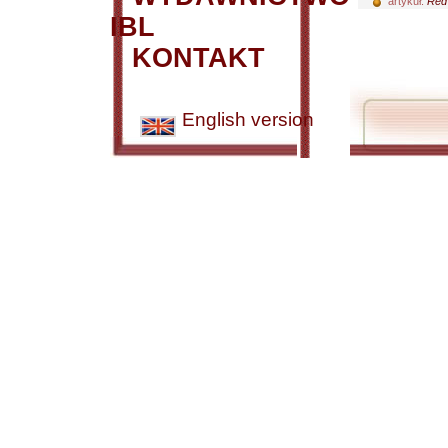
artykuł:
Red 
IBL
KONTAKT
English version