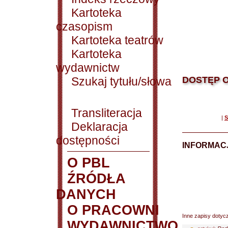
Kartoteka
czasopism
Kartoteka teatrów
Kartoteka
wydawnictw
Szukaj tytułu/słowa
DOSTĘP O
Transliteracja
|
S
Deklaracja
dostępności
INFORMACJ
O PBL
ŹRÓDŁA
DANYCH
O PRACOWNI
Inne zapisy dotyc
WYDAWNICTWO