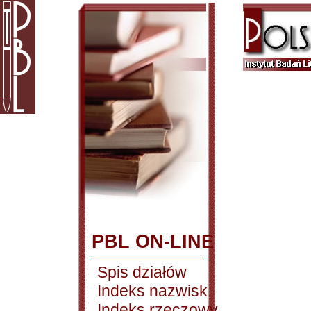
PBL ON-LINE
Spis działów
Indeks nazwisk
Indeks rzeczowy