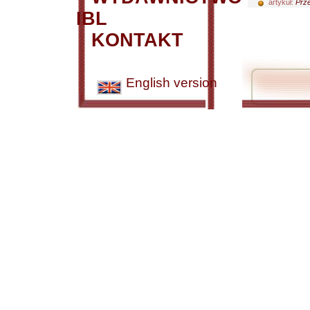
artykuł:
Prze
IBL
KONTAKT
English version