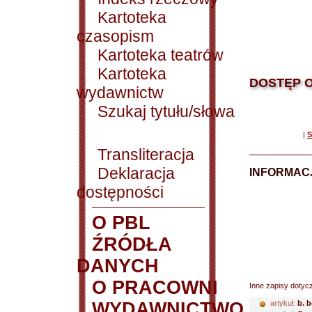
Kartoteka
czasopism
Kartoteka teatrów
Kartoteka
DOSTĘP O
wydawnictw
Szukaj tytułu/słowa
|
S
Transliteracja
Deklaracja
INFORMACJ
dostępności
O PBL
ŹRÓDŁA
DANYCH
O PRACOWNI
Inne zapisy dotyc
WYDAWNICTWO
artykuł:
b. 