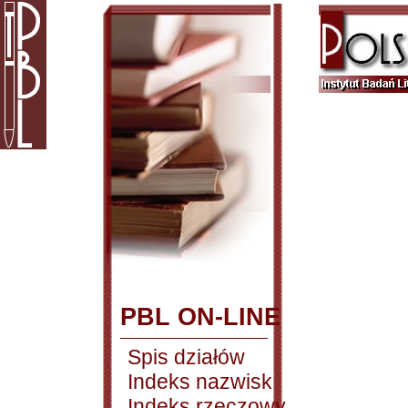
PBL ON-LINE
Spis działów
Indeks nazwisk
Indeks rzeczowy