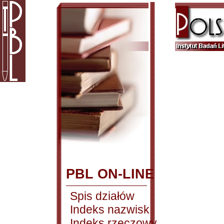
PBL ON-LINE
Spis działów
Indeks nazwisk
Indeks rzeczowy