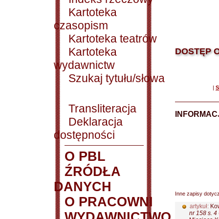
Kartoteka
czasopism
Kartoteka teatrów
Kartoteka
DOSTĘP O
wydawnictw
Szukaj tytułu/słowa
|
S
Transliteracja
INFORMACJ
Deklaracja
dostępności
O PBL
ŹRÓDŁA
DANYCH
Inne zapisy dotyc
O PRACOWNI
artykuł:
Kow
WYDAWNICTWO
nr 158 s. 4