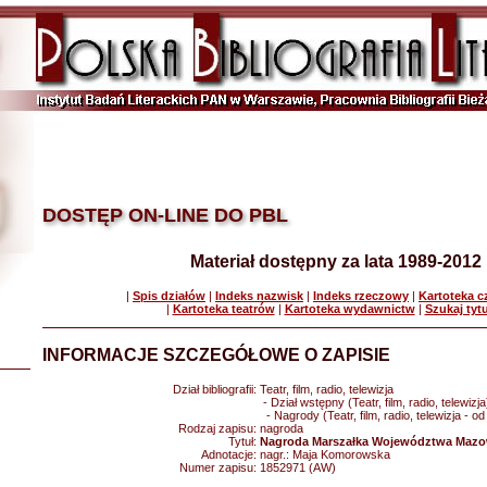
DOSTĘP ON-LINE DO PBL
Materiał dostępny za lata 1989-2012
|
Spis działów
|
Indeks nazwisk
|
Indeks rzeczowy
|
Kartoteka 
|
Kartoteka teatrów
|
Kartoteka wydawnictw
|
Szukaj tyt
INFORMACJE SZCZEGÓŁOWE O ZAPISIE
Dział bibliografii:
Teatr, film, radio, telewizja
- Dział wstępny (Teatr, film, radio, telewizja
- Nagrody (Teatr, film, radio, telewizja - o
Rodzaj zapisu:
nagroda
Tytuł:
Nagroda Marszałka Województwa Mazow
Adnotacje:
nagr.: Maja Komorowska
Numer zapisu:
1852971 (AW)