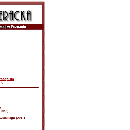
czasopism
|
ułu
|
)
d 1945)
ieckiego (2011)