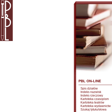
PBL ON-LINE
Spis działów
Indeks nazwisk
Indeks rzeczowy
Kartoteka czasopism
Kartoteka teatrów
Kartoteka wydawnictw
Szukaj tytułu/słowa