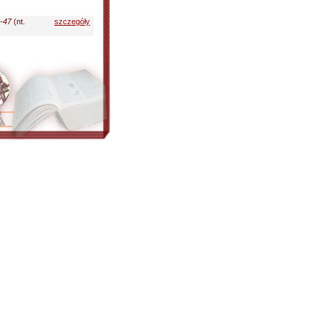
5-47
(nt.
szczegóły