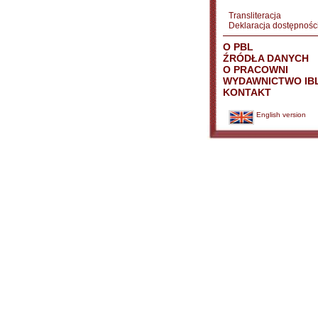
Transliteracja
Deklaracja dostępnośc
O PBL
ŹRÓDŁA DANYCH
O PRACOWNI
WYDAWNICTWO IB
KONTAKT
English version