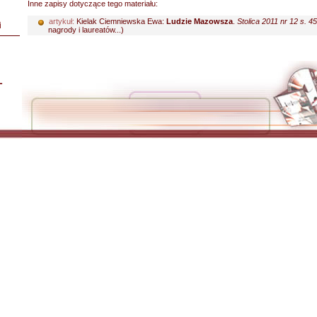
Inne zapisy dotyczące tego materiału:
artykuł:
Kielak Ciemniewska Ewa:
Ludzie Mazowsza
.
Stolica 2011 nr 12 s. 4
i
nagrody i laureatów...)
L