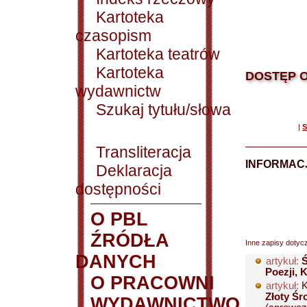
Kartoteka
czasopism
Kartoteka teatrów
Kartoteka
DOSTĘP O
wydawnictw
Szukaj tytułu/słowa
|
S
Transliteracja
INFORMACJ
Deklaracja
dostępności
O PBL
ŹRÓDŁA
Inne zapisy dotyc
DANYCH
artykuł:
Ś
Poezji, 
O PRACOWNI
artykuł:
K
Złoty Śr
WYDAWNICTWO