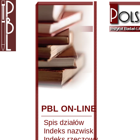
PBL ON-LINE
Spis działów
Indeks nazwisk
Indeks rzeczowy