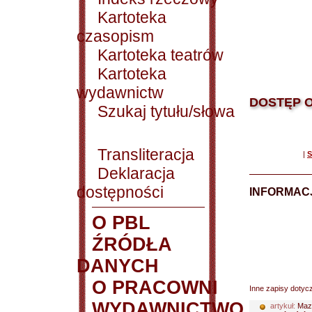
Kartoteka
czasopism
Kartoteka teatrów
Kartoteka
wydawnictw
DOSTĘP O
Szukaj tytułu/słowa
Transliteracja
|
S
Deklaracja
dostępności
INFORMACJ
O PBL
ŹRÓDŁA
DANYCH
O PRACOWNI
Inne zapisy dotyc
WYDAWNICTWO
artykuł:
Maz