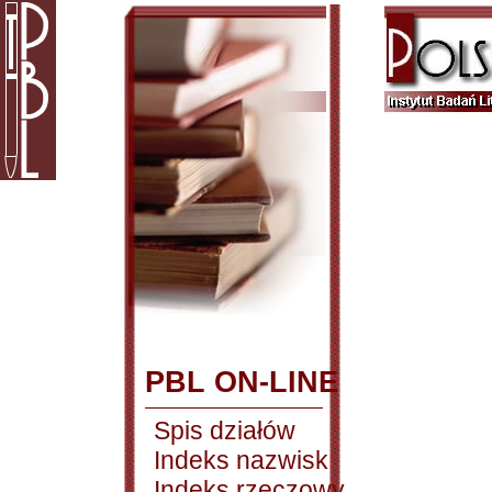
PBL ON-LINE
Spis działów
Indeks nazwisk
Indeks rzeczowy