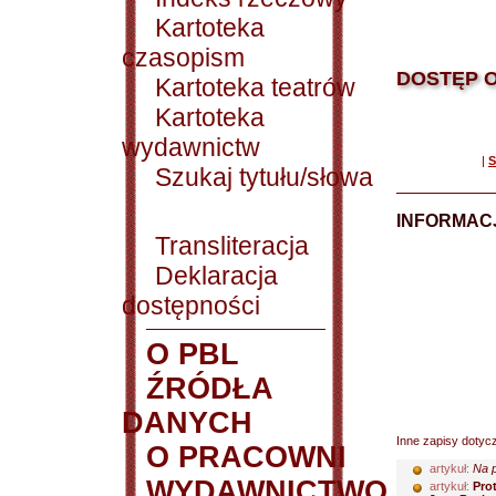
Kartoteka
czasopism
DOSTĘP O
Kartoteka teatrów
Kartoteka
wydawnictw
|
S
Szukaj tytułu/słowa
INFORMACJ
Transliteracja
Deklaracja
dostępności
O PBL
ŹRÓDŁA
DANYCH
Inne zapisy dotyc
O PRACOWNI
artykuł:
Na p
WYDAWNICTWO
artykuł:
Pro