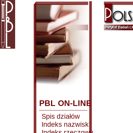
PBL ON-LINE
Spis działów
Indeks nazwisk
Indeks rzeczowy