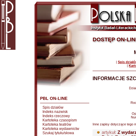
DOSTĘP ON-LIN
|
Spis dział
|
Kart
INFORMACJE SZC
Dział
PBL ON-LINE
Rod
Spis działów
Indeks nazwisk
Op
Indeks rzeczowy
Nu
Kartoteka czasopism
Kartoteka teatrów
Inne zapisy dotyczące tego m
Kartoteka wydawnictw
artykuł:
Z wydarz
Szukaj tytułu/słowa