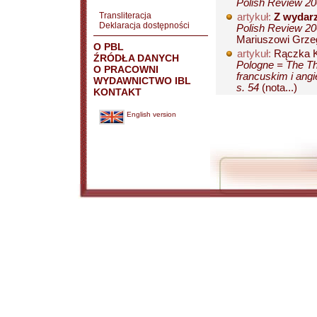
Polish Review 2007
Transliteracja
artykuł:
Z wydarz
Deklaracja dostępności
Polish Review 200
Mariuszowi Grzeg
O PBL
artykuł:
Rączka K
ŹRÓDŁA DANYCH
Pologne = The Th
O PRACOWNI
francuskim i ang
WYDAWNICTWO IBL
s. 54
(nota...)
KONTAKT
English version