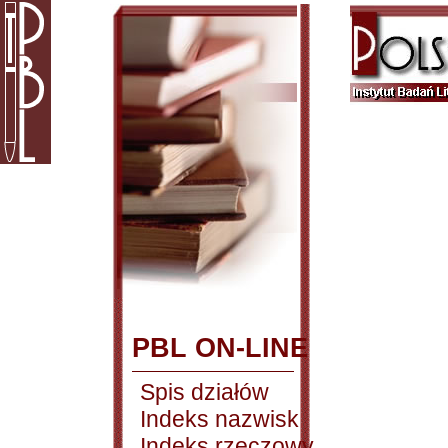
PBL ON-LINE
Spis działów
Indeks nazwisk
Indeks rzeczowy