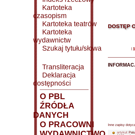
Kartoteka
czasopism
Kartoteka teatrów
DOSTĘP O
Kartoteka
wydawnictw
Szukaj tytułu/słowa
|
S
INFORMACJ
Transliteracja
Deklaracja
dostępności
O PBL
ŹRÓDŁA
DANYCH
O PRACOWNI
Inne zapisy dotyc
WYDAWNICTWO
artykuł:
Palu