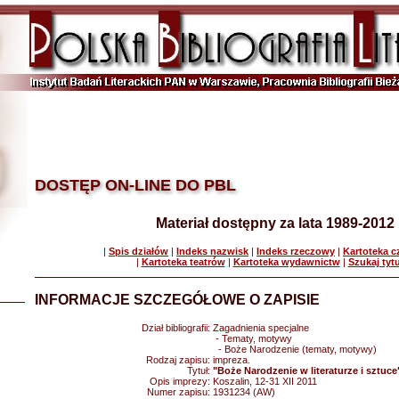
DOSTĘP ON-LINE DO PBL
Materiał dostępny za lata 1989-2012
|
Spis działów
|
Indeks nazwisk
|
Indeks rzeczowy
|
Kartoteka 
|
Kartoteka teatrów
|
Kartoteka wydawnictw
|
Szukaj tyt
INFORMACJE SZCZEGÓŁOWE O ZAPISIE
Dział bibliografii:
Zagadnienia specjalne
- Tematy, motywy
- Boże Narodzenie (tematy, motywy)
Rodzaj zapisu:
impreza.
Tytuł:
"Boże Narodzenie w literaturze i sztuce
Opis imprezy:
Koszalin, 12-31 XII 2011
Numer zapisu:
1931234 (AW)