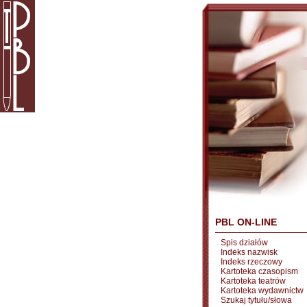
PBL ON-LINE
Spis działów
Indeks nazwisk
Indeks rzeczowy
Kartoteka czasopism
Kartoteka teatrów
Kartoteka wydawnictw
Szukaj tytułu/słowa