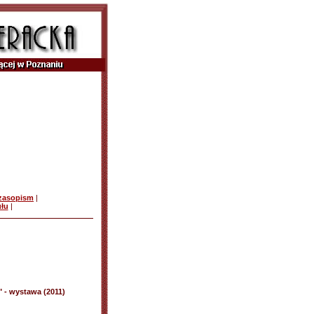
czasopism
|
ułu
|
" - wystawa (2011)