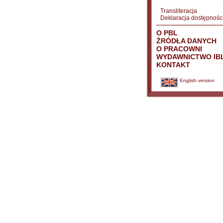
Transliteracja
Deklaracja dostępnośc
O PBL
ŹRÓDŁA DANYCH
O PRACOWNI
WYDAWNICTWO IB
KONTAKT
English version