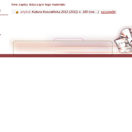
Inne zapisy dotyczące tego materiału:
i
artykuł:
Kultura Koszalińska 2012 (2011) s. 180
(not....)
szczegóły
L