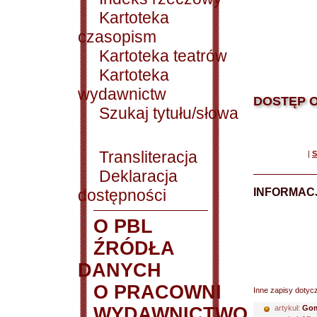
Kartoteka
czasopism
Kartoteka teatrów
Kartoteka
wydawnictw
DOSTĘP O
Szukaj tytułu/słowa
Transliteracja
|
S
Deklaracja
dostępności
INFORMACJ
O PBL
ŹRÓDŁA
DANYCH
O PRACOWNI
Inne zapisy dotyc
WYDAWNICTWO
artykuł:
Gom