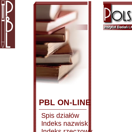
PBL ON-LINE
Spis działów
Indeks nazwisk
Indeks rzeczowy