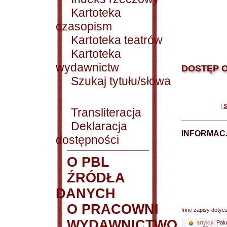
Kartoteka
czasopism
Kartoteka teatrów
Kartoteka
wydawnictw
DOSTĘP O
Szukaj tytułu/słowa
|
S
Transliteracja
Deklaracja
INFORMACJ
dostępności
O PBL
ŹRÓDŁA
DANYCH
O PRACOWNI
Inne zapisy dotyc
WYDAWNICTWO
artykuł:
Palu