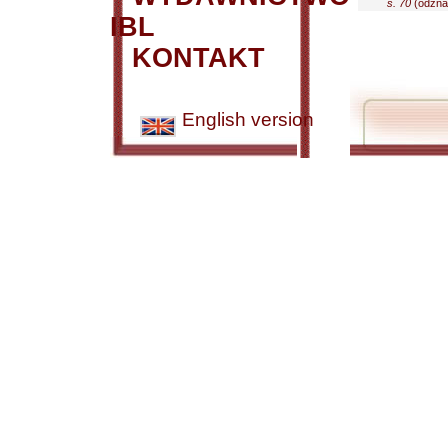
s. 70
(odznac
IBL
KONTAKT
English version