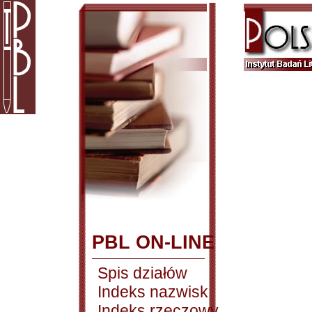
PBL ON-LINE
Spis działów
Indeks nazwisk
Indeks rzeczowy