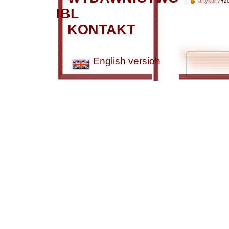
artykuł:
Prze
IBL
KONTAKT
English version