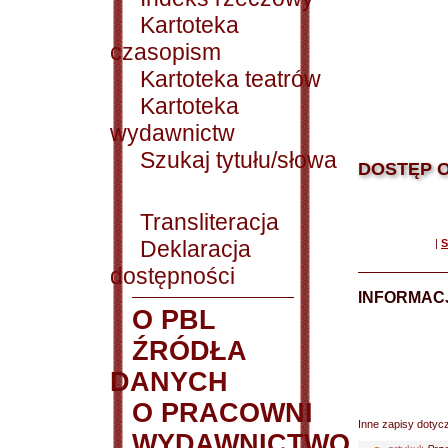
Kartoteka
czasopism
Kartoteka teatrów
Kartoteka
wydawnictw
Szukaj tytułu/słowa
DOSTĘP O
Transliteracja
Deklaracja
|
S
dostępności
INFORMACJ
O PBL
ŹRÓDŁA
DANYCH
O PRACOWNI
Inne zapisy dotyc
WYDAWNICTWO