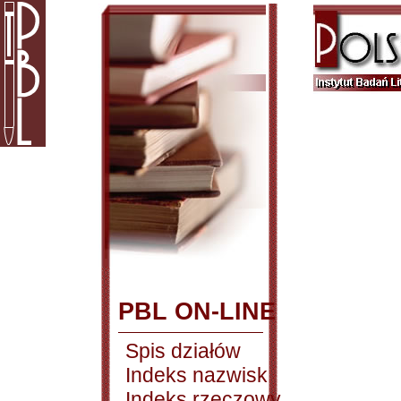
PBL ON-LINE
Spis działów
Indeks nazwisk
Indeks rzeczowy