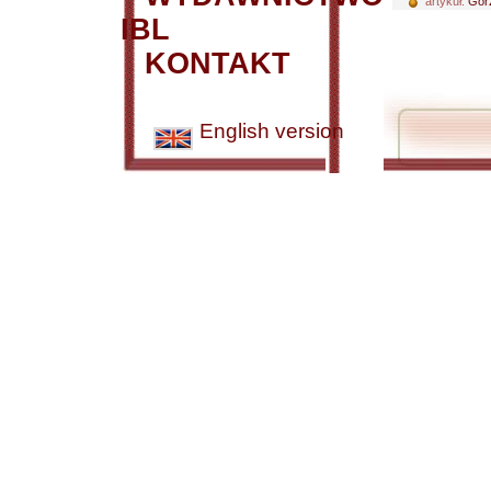
artykuł:
Gorz
IBL
KONTAKT
English version