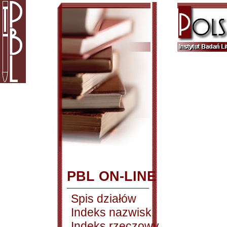
PBL ON-LINE
Spis działów
Indeks nazwisk
Indeks rzeczowy