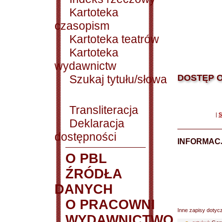
Kartoteka
czasopism
Kartoteka teatrów
Kartoteka
wydawnictw
Szukaj tytułu/słowa
DOSTĘP O
Transliteracja
|
S
Deklaracja
dostępności
INFORMACJ
O PBL
ŹRÓDŁA
DANYCH
O PRACOWNI
Inne zapisy dotyc
WYDAWNICTWO