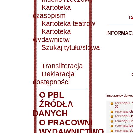
Kartoteka
czasopism
|
S
Kartoteka teatrów
Kartoteka
INFORMACJ
wydawnictw
Szukaj tytułu/słowa
Transliteracja
Deklaracja
dostępności
O PBL
Inne zapisy dotyc
ŹRÓDŁA
recenzja:
Ch
29
DANYCH
recenzja:
Ga
recenzja:
Ha
O PRACOWNI
recenzja:
Lit
recenzja:
Lu
WYDAWNICTWO
recenzja:
So