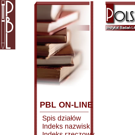
PBL ON-LINE
Spis działów
Indeks nazwisk
Indeks rzeczowy