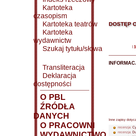
Kartoteka
czasopism
Kartoteka teatrów
DOSTĘP O
Kartoteka
wydawnictw
Szukaj tytułu/słowa
|
S
INFORMACJ
Transliteracja
Deklaracja
dostępności
O PBL
ŹRÓDŁA
DANYCH
Inne zapisy dotyc
O PRACOWNI
recenzja:
Cy
WYDAWNICTWO
recenzja:
Du