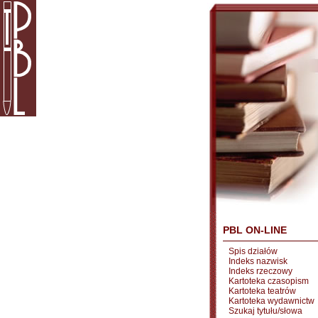
PBL ON-LINE
Spis działów
Indeks nazwisk
Indeks rzeczowy
Kartoteka czasopism
Kartoteka teatrów
Kartoteka wydawnictw
Szukaj tytułu/słowa