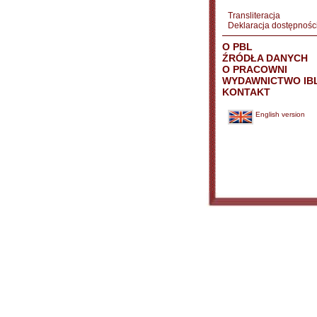
Transliteracja
Deklaracja dostępnośc
O PBL
ŹRÓDŁA DANYCH
O PRACOWNI
WYDAWNICTWO IB
KONTAKT
English version