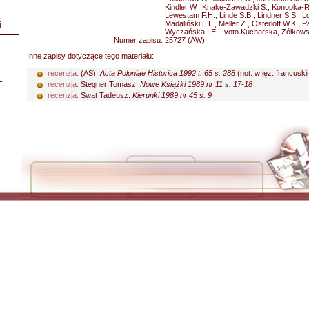
Kindler W., Knake-Zawadzki S., Konopka-Ro
Lewestam F.H., Linde S.B., Lindner S.S., Lo
Madaliński L.L., Meller Z., Osterloff W.K., 
i
Wyczańska I.E. I voto Kucharska, Żółkow
Numer zapisu:
25727 (AW)
Inne zapisy dotyczące tego materiału:
recenzja:
(AS):
Acta Poloniae Historica 1992 t. 65 s. 288
(not. w jęz. francuski
L
recenzja:
Stegner Tomasz:
Nowe Książki 1989 nr 11 s. 17-18
recenzja:
Swat Tadeusz:
Kierunki 1989 nr 45 s. 9