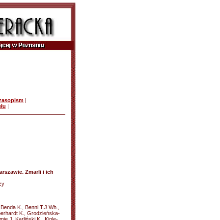
czasopism
|
ułu
|
szawie. Zmarli i ich
zy
 Benda K., Benni T.J.Wh.,
berhardt K., Grodzieńska-
ę J. Karliński K., Kinle-