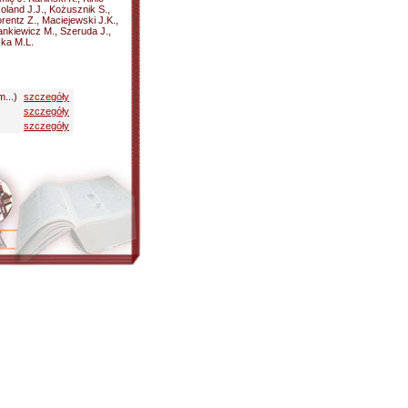
land J.J., Kożusznik S.,
rentz Z., Maciejewski J.K.,
Pankiewicz M., Szeruda J.,
ska M.L.
m...)
szczegóły
szczegóły
szczegóły