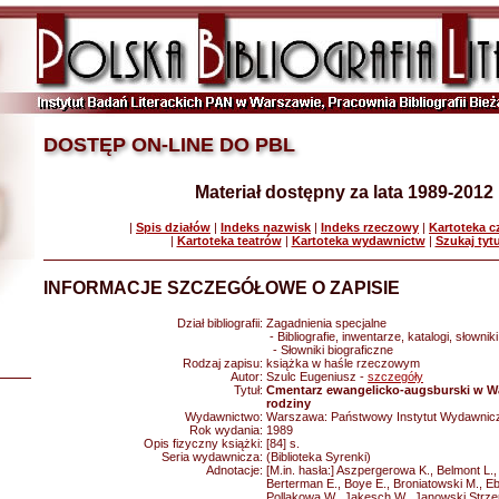
DOSTĘP ON-LINE DO PBL
Materiał dostępny za lata 1989-2012
|
Spis działów
|
Indeks nazwisk
|
Indeks rzeczowy
|
Kartoteka 
|
Kartoteka teatrów
|
Kartoteka wydawnictw
|
Szukaj tyt
INFORMACJE SZCZEGÓŁOWE O ZAPISIE
Dział bibliografii:
Zagadnienia specjalne
- Bibliografie, inwentarze, katalogi, słowniki
- Słowniki biograficzne
Rodzaj zapisu:
książka w haśle rzeczowym
Autor:
Szulc Eugeniusz -
szczegóły
Tytuł:
Cmentarz ewangelicko-augsburski w War
rodziny
Wydawnictwo:
Warszawa: Państwowy Instytut Wydawnic
Rok wydania:
1989
Opis fizyczny książki:
[84] s.
Seria wydawnicza:
(Biblioteka Syrenki)
Adnotacje:
[M.in. hasła:] Aszpergerowa K., Belmont L.,
Berterman E., Boye E., Broniatowski M., E
Pollakowa W., Jakesch W., Janowski Strzemi