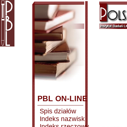
PBL ON-LINE
Spis działów
Indeks nazwisk
Indeks rzeczowy