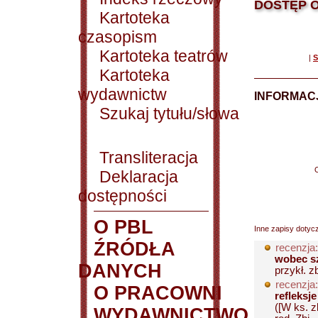
DOSTĘP O
Kartoteka
czasopism
Kartoteka teatrów
|
S
Kartoteka
wydawnictw
INFORMACJ
Szukaj tytułu/słowa
Transliteracja
Deklaracja
dostępności
O PBL
Inne zapisy dotyc
ŹRÓDŁA
recenzja:
wobec s
DANYCH
przykł. z
recenzja:
O PRACOWNI
refleksj
([W ks. 
WYDAWNICTWO