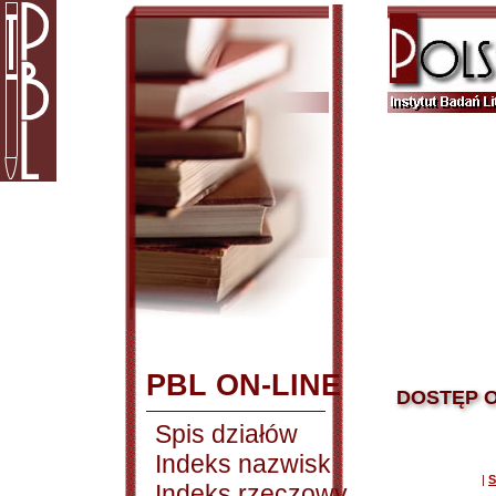
PBL ON-LINE
DOSTĘP O
Spis działów
Indeks nazwisk
|
S
Indeks rzeczowy