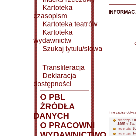
Kartoteka
INFORMACJ
czasopism
Kartoteka teatrów
Kartoteka
wydawnictw
Szukaj tytułu/słowa
Transliteracja
Deklaracja
dostępności
O PBL
ŹRÓDŁA
Inne zapisy dotyc
DANYCH
recenzja:
Or
O PRACOWNI
1995 nr 3 s.
recenzja:
Su
WYDAWNICTWO
recenzja:
Ty