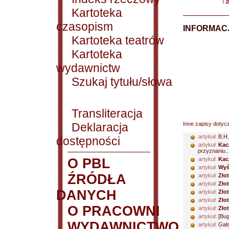
|
S
Kartoteka
czasopism
INFORMACJ
Kartoteka teatrów
Kartoteka
wydawnictw
Szukaj tytułu/słowa
Transliteracja
Deklaracja
Inne zapisy dotyc
artykuł:
B.H.
dostępności
artykuł:
Kacz
przyznaniu..
O PBL
artykuł:
Kac
artykuł:
Wyś
ŹRÓDŁA
artykuł:
Zło
artykuł:
Zło
DANYCH
artykuł:
Zło
artykuł:
Zło
O PRACOWNI
artykuł:
Zło
artykuł:
[Bug
WYDAWNICTWO
artykuł:
Gal