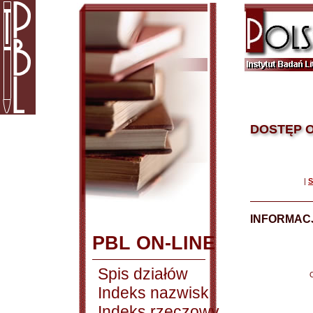
DOSTĘP O
|
S
INFORMACJ
PBL ON-LINE
Spis działów
Indeks nazwisk
Indeks rzeczowy