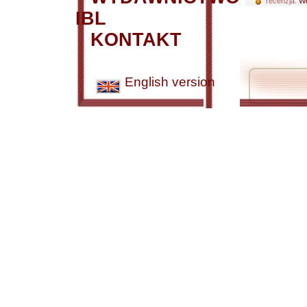
recenzja:
Wł
IBL
KONTAKT
English version