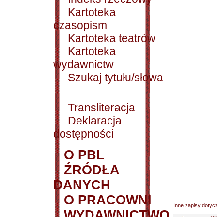
Kartoteka
czasopism
Kartoteka teatrów
Kartoteka
wydawnictw
Szukaj tytułu/słowa
Transliteracja
Deklaracja
dostępności
O PBL
ŹRÓDŁA
DANYCH
O PRACOWNI
Inne zapisy dotyc
WYDAWNICTWO