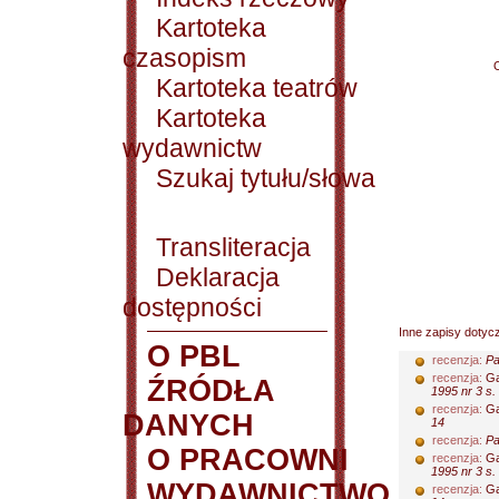
Kartoteka
czasopism
Kartoteka teatrów
Kartoteka
wydawnictw
Szukaj tytułu/słowa
Transliteracja
Deklaracja
dostępności
Inne zapisy dotyc
O PBL
recenzja:
Pa
recenzja:
Ga
ŹRÓDŁA
1995 nr 3 s.
recenzja:
Ga
DANYCH
14
recenzja:
Pa
O PRACOWNI
recenzja:
Ga
1995 nr 3 s.
WYDAWNICTWO
recenzja:
Ga