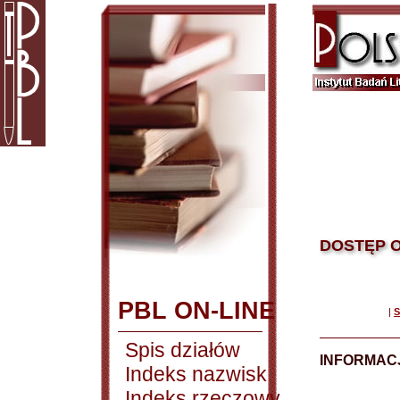
DOSTĘP O
PBL ON-LINE
|
S
Spis działów
INFORMACJ
Indeks nazwisk
Indeks rzeczowy