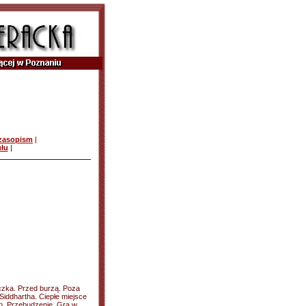
czasopism
|
ułu
|
czka. Przed burzą. Poza
Siddhartha. Ciepłe miejsce
gn. Przebudzenie. Gra w