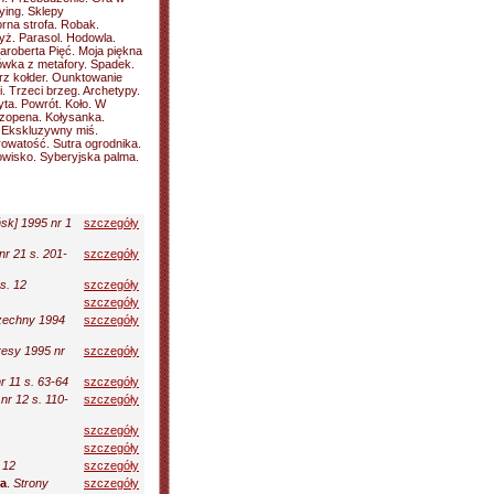
ying. Sklepy
orna strofa. Robak.
yż. Parasol. Hodowla.
aroberta Pięć. Moja piękna
sówka z metafory. Spadek.
arz kołder. Ounktowanie
. Trzeci brzeg. Archetypy.
ta. Powrót. Koło. W
 Szopena. Kołysanka.
 Ekskluzywny miś.
rowatość. Sutra ogrodnika.
owisko. Syberyjska palma.
sk] 1995 nr 1
szczegóły
nr 21 s. 201-
szczegóły
s. 12
szczegóły
szczegóły
zechny 1994
szczegóły
resy 1995 nr
szczegóły
r 11 s. 63-64
szczegóły
r 12 s. 110-
szczegóły
szczegóły
szczegóły
 12
szczegóły
ra
.
Strony
szczegóły