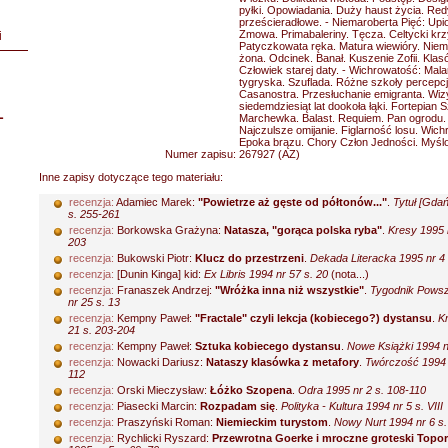
pyłki. Opowiadania. Duży haust życia. Red
prześcieradłowe. - Niemaroberta Pięć: Upi
Zmowa. Primabaleriny. Tęcza. Celtycki krz
i
Patyczkowata ręka. Matura wiewióry. Niem
żona. Odcinek. Banał. Kuszenie Zofii. Kla
Człowiek starej daty. - Wichrowatość: Mal
tygryska. Szuflada. Różne szkoły percepcji
Casanostra. Przesłuchanie emigranta. Wizy
siedemdziesiąt lat dookoła łąki. Fortepian
L
Marchewka. Balast. Requiem. Pan ogrodu.
Najczulsze omijanie. Figlarność losu. Wich
Epoka brązu. Chory Człon Jedności. Myśl
Numer zapisu:
267927 (AZ)
Inne zapisy dotyczące tego materiału:
recenzja:
Adamiec Marek:
"Powietrze aż gęste od półtonów..."
.
Tytuł [Gdań
s. 255-261
recenzja:
Borkowska Grażyna:
Natasza, "gorąca polska ryba"
.
Kresy 1995 
203
recenzja:
Bukowski Piotr:
Klucz do przestrzeni
.
Dekada Literacka 1995 nr 4 
recenzja:
[Dunin Kinga] kid:
Ex Libris 1994 nr 57 s. 20
(nota...)
recenzja:
Franaszek Andrzej:
"Wróżka inna niż wszystkie"
.
Tygodnik Pows
nr 25 s. 13
recenzja:
Kempny Paweł:
"Fractale" czyli lekcja (kobiecego?) dystansu
.
K
21 s. 203-204
recenzja:
Kempny Paweł:
Sztuka kobiecego dystansu
.
Nowe Książki 1994 n
recenzja:
Nowacki Dariusz:
Nataszy klasówka z metafory
.
Twórczość 1994 n
112
recenzja:
Orski Mieczysław:
Łóżko Szopena
.
Odra 1995 nr 2 s. 108-110
recenzja:
Piasecki Marcin:
Rozpadam się
.
Polityka - Kultura 1994 nr 5 s. VIII
recenzja:
Praszyński Roman:
Niemieckim turystom
.
Nowy Nurt 1994 nr 6 s.
recenzja:
Rychlicki Ryszard:
Przewrotna Goerke i mroczne groteski Topo