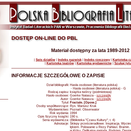
DOSTĘP ON-LINE DO PBL
Materiał dostępny za lata 1989-2012
|
Spis działów
|
Indeks nazwisk
|
Indeks rzeczowy
|
Kartoteka 
|
Kartoteka teatrów
|
Kartoteka wydawnictw
|
Szukaj tyt
INFORMACJE SZCZEGÓŁOWE O ZAPISIE
Dział bibliografii:
Hasła osobowe (literatura polska)
- Hasła osobowe (literatura polska) - G
Rodzaj zapisu:
książka twórcy (podmiotowa)
Hasło osobowe:
Goerke Natasza -
szczegóły
Autor:
Goerke Natasza -
szczegóły
Tytuł:
Fractale. [Opow.]
Osoby współtworzące:
Rys. Mariusz Kruk
Wydawnictwo:
Poznań: Obserwator
Rok wydania:
1994
Opis fizyczny książki:
190 s.
Seria wydawnicza:
(Biblioteka "Czasu Kultury"; t. 4)
Adnotacje:
Sklepy prześcieradłowe: Inspiracja. Wycie
lękiem. Polowanie u Rezy Pahlavi. Bramin. 
w łóżku. Delikatna metoda. Podstęp. Desi