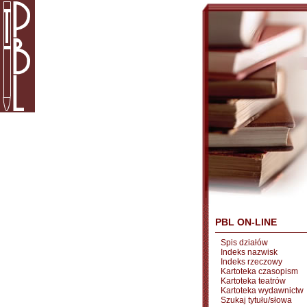
PBL ON-LINE
Spis działów
Indeks nazwisk
Indeks rzeczowy
Kartoteka czasopism
Kartoteka teatrów
Kartoteka wydawnictw
Szukaj tytułu/słowa