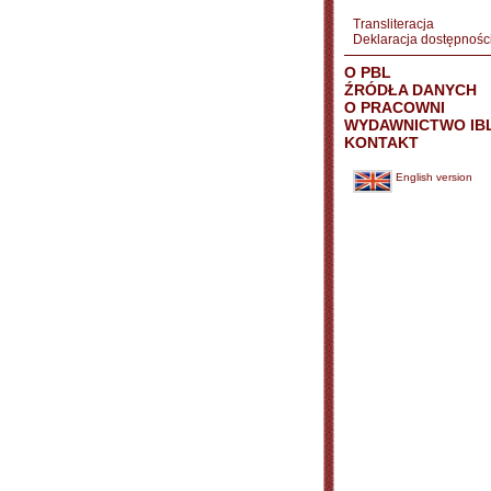
Transliteracja
Deklaracja dostępnośc
O PBL
ŹRÓDŁA DANYCH
O PRACOWNI
WYDAWNICTWO IB
KONTAKT
English version