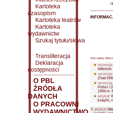
|
S
Kartoteka
czasopism
INFORMACJ
Kartoteka teatrów
Kartoteka
wydawnictw
Szukaj tytułu/słowa
Transliteracja
Inne zapisy dotyc
Deklaracja
recenzja:
dostępności
Wileński 
recenzja:
Znad Wili
O PBL
recenzja:
ŹRÓDŁA
Polski i 
1994 nr 3
DANYCH
artykuł:
W
książki,
O PRACOWNI
1.
artykuł:
Wac
WYDAWNICTWO