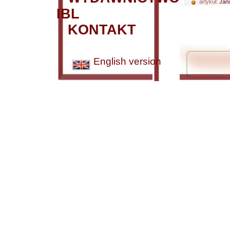
artykuł:
Jano
IBL
KONTAKT
English version