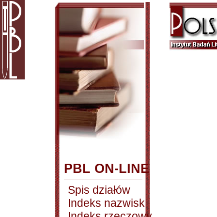
PBL ON-LINE
Spis działów
Indeks nazwisk
Indeks rzeczowy