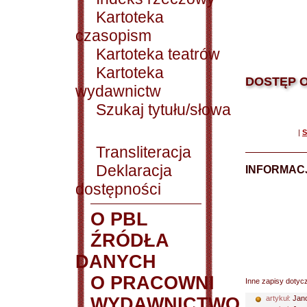
Kartoteka
czasopism
Kartoteka teatrów
Kartoteka
DOSTĘP O
wydawnictw
Szukaj tytułu/słowa
|
S
Transliteracja
Deklaracja
INFORMACJ
dostępności
O PBL
ŹRÓDŁA
DANYCH
O PRACOWNI
Inne zapisy dotyc
WYDAWNICTWO
artykuł:
Jano