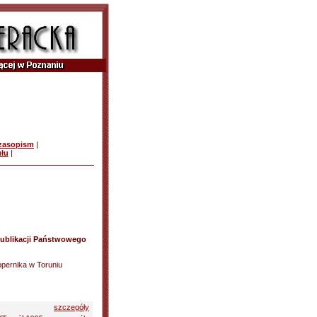
czasopism
|
ułu
|
ublikacji Państwowego
opernika w Toruniu
szczegóły