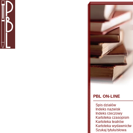
PBL ON-LINE
Spis działów
Indeks nazwisk
Indeks rzeczowy
Kartoteka czasopism
Kartoteka teatrów
Kartoteka wydawnictw
Szukaj tytułu/słowa