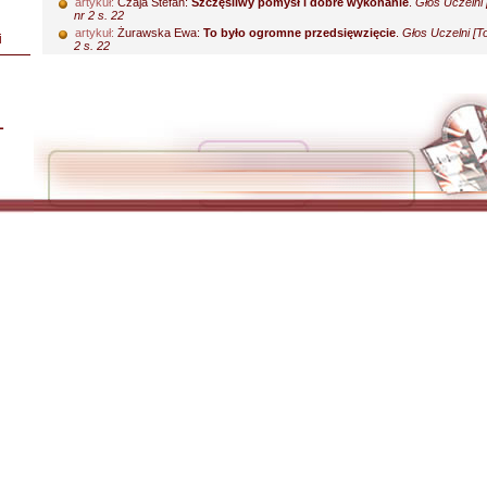
artykuł:
Czaja Stefan:
Szczęśliwy pomysł i dobre wykonanie
.
Głos Uczelni 
nr 2 s. 22
artykuł:
Żurawska Ewa:
To było ogromne przedsięwzięcie
.
Głos Uczelni [T
i
2 s. 22
L