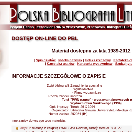
DOSTĘP ON-LINE DO PBL
Materiał dostępny za lata 1989-2012
|
Spis działów
|
Indeks nazwisk
|
Indeks rzeczowy
|
Kartoteka 
|
Kartoteka teatrów
|
Kartoteka wydawnictw
|
Szukaj tyt
INFORMACJE SZCZEGÓŁOWE O ZAPISIE
Dział bibliografii:
Zagadnienia specjalne
- Wydawnictwa
- Firmy wydawnicze
Rodzaj zapisu:
impreza.
Tytuł:
"PWN nauce" - wystawa najnowszych p
Wydawnictwa Naukowego (1994)
Opis imprezy:
Toruń, 26 X 1994
Organizator:
Biblioteka Główna Uniwersytetu Mikołaja K
Numer zapisu:
292984 (IH)
Inne zapisy dotyczące tego materiału:
artykuł:
Miesiąc z książką PWN
.
Głos Uczelni [Toruń] 1994 nr 11 s. 22