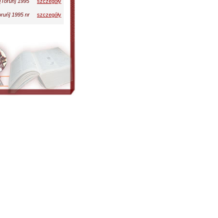
[Toruń] 1995
szczegóły
oruń] 1995 nr
szczegóły