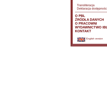
Transliteracja
Deklaracja dostępnośc
O PBL
ŹRÓDŁA DANYCH
O PRACOWNI
WYDAWNICTWO IB
KONTAKT
English version