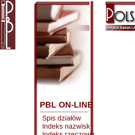
PBL ON-LINE
Spis działów
Indeks nazwisk
Indeks rzeczowy