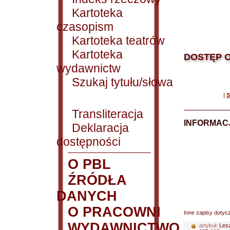
Kartoteka
czasopism
Kartoteka teatrów
Kartoteka
DOSTĘP O
wydawnictw
Szukaj tytułu/słowa
|
S
Transliteracja
INFORMACJ
Deklaracja
dostępności
O PBL
ŹRÓDŁA
DANYCH
O PRACOWNI
Inne zapisy dotyc
WYDAWNICTWO
artykuł:
Lesz