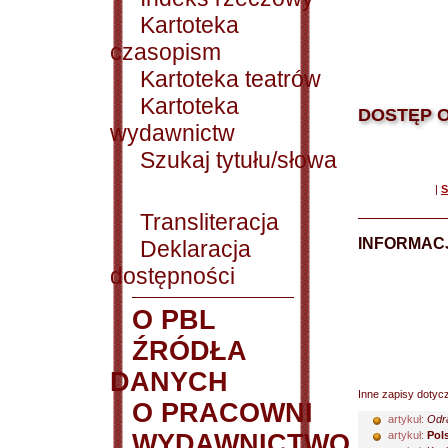
Kartoteka
czasopism
Kartoteka teatrów
Kartoteka
DOSTĘP O
wydawnictw
Szukaj tytułu/słowa
|
S
Transliteracja
INFORMACJ
Deklaracja
dostępności
O PBL
ŹRÓDŁA
DANYCH
Inne zapisy dotyc
O PRACOWNI
artykuł:
Odra
WYDAWNICTWO
artykuł:
Pol