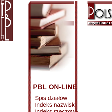
PBL ON-LINE
Spis działów
Indeks nazwisk
Indeks rzeczowy