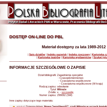
DOSTĘP ON-LINE DO PBL
Materiał dostępny za lata 1989-2012
|
Spis działów
|
Indeks nazwisk
|
Indeks rzeczowy
|
Kartoteka 
|
Kartoteka teatrów
|
Kartoteka wydawnictw
|
Szukaj tyt
INFORMACJE SZCZEGÓŁOWE O ZAPISIE
Dział bibliografii:
Zagadnienia specjalne
- Czasopiśmiennictwo
- Czasopisma współczesne
- Czasopisma współczesne (W kraju)
Rodzaj zapisu:
odwołanie
Tytuł:
Witraże
Źródło:
x, -
szczegóły
Numer zapisu:
299092 (SW)
Inne zapisy dotyczące tego materiału:
artykuł:
Dzierma Adam:
Nowa "wrażliwość", czyli
Witraże
w oczach krytyk