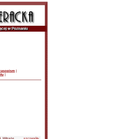
czasopism
|
ułu
|
i
.
Witraże
szczegóły