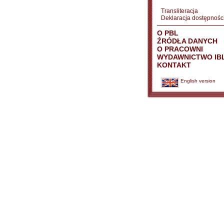
Transliteracja
Deklaracja dostępnośc
O PBL
ŹRÓDŁA DANYCH
O PRACOWNI
WYDAWNICTWO IB
KONTAKT
English version