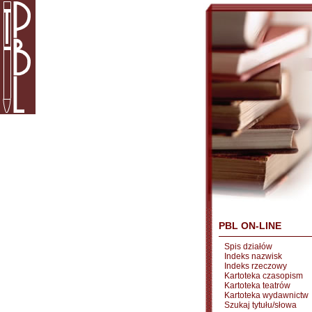
PBL ON-LINE
Spis działów
Indeks nazwisk
Indeks rzeczowy
Kartoteka czasopism
Kartoteka teatrów
Kartoteka wydawnictw
Szukaj tytułu/słowa