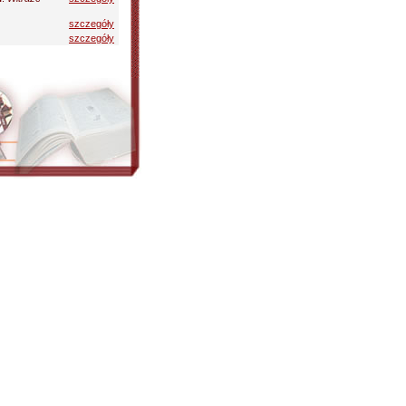
szczegóły
szczegóły