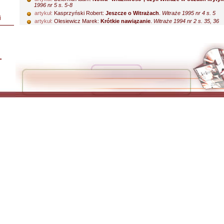
1996 nr 5 s. 5-8
artykuł:
Kasprzyński Robert:
Jeszcze o Witrażach
.
Witraże 1995 nr 4 s. 5
i
artykuł:
Olesiewicz Marek:
Krótkie nawiązanie
.
Witraże 1994 nr 2 s. 35, 36
L