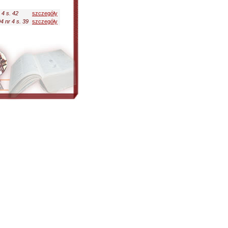
4 s. 42
szczegóły
 nr 4 s. 39
szczegóły