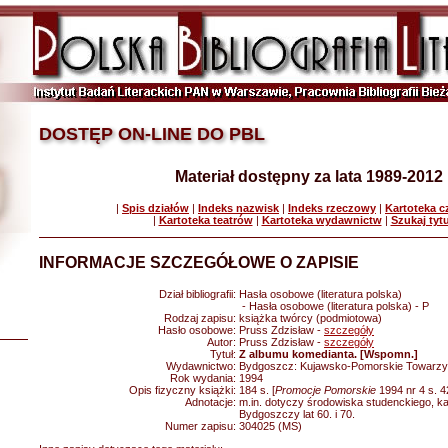
DOSTĘP ON-LINE DO PBL
Materiał dostępny za lata 1989-2012
|
Spis działów
|
Indeks nazwisk
|
Indeks rzeczowy
|
Kartoteka 
|
Kartoteka teatrów
|
Kartoteka wydawnictw
|
Szukaj tyt
INFORMACJE SZCZEGÓŁOWE O ZAPISIE
Dział bibliografii:
Hasła osobowe (literatura polska)
- Hasła osobowe (literatura polska) - P
Rodzaj zapisu:
książka twórcy (podmiotowa)
Hasło osobowe:
Pruss Zdzisław -
szczegóły
Autor:
Pruss Zdzisław -
szczegóły
Tytuł:
Z albumu komedianta. [Wspomn.]
Wydawnictwo:
Bydgoszcz: Kujawsko-Pomorskie Towarzys
Rok wydania:
1994
Opis fizyczny książki:
184 s. [
Promocje Pomorskie
1994 nr 4 s. 4
Adnotacje:
m.in. dotyczy środowiska studenckiego, ka
Bydgoszczy lat 60. i 70.
Numer zapisu:
304025 (MS)