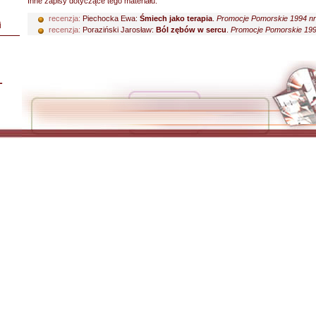
Inne zapisy dotyczące tego materiału:
recenzja:
Piechocka Ewa:
Śmiech jako terapia
.
Promocje Pomorskie 1994 nr 
i
recenzja:
Poraziński Jarosław:
Ból zębów w sercu
.
Promocje Pomorskie 1994
L