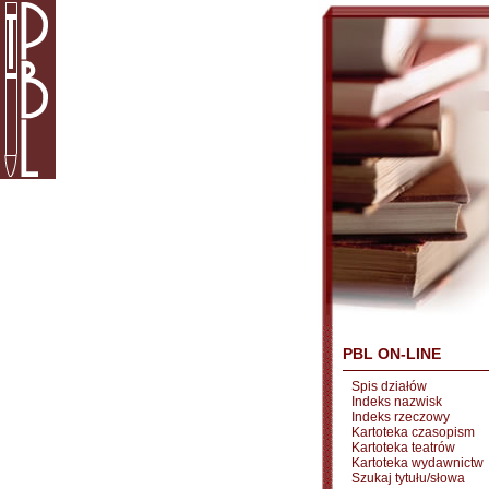
PBL ON-LINE
Spis działów
Indeks nazwisk
Indeks rzeczowy
Kartoteka czasopism
Kartoteka teatrów
Kartoteka wydawnictw
Szukaj tytułu/słowa