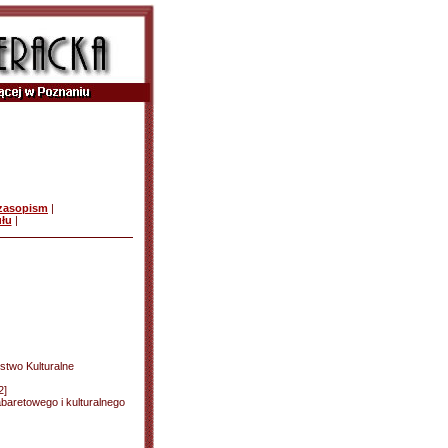
czasopism
|
ułu
|
two Kulturalne
2]
baretowego i kulturalnego