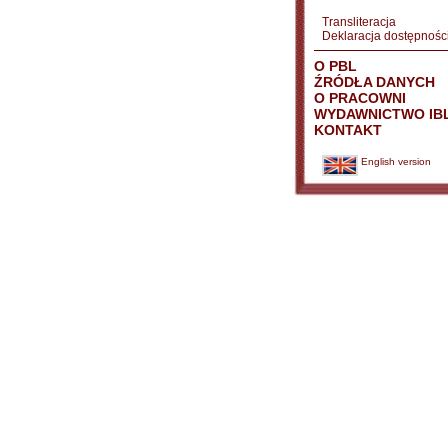
Transliteracja
Deklaracja dostępnośc
O PBL
ŹRÓDŁA DANYCH
O PRACOWNI
WYDAWNICTWO IB
KONTAKT
English version