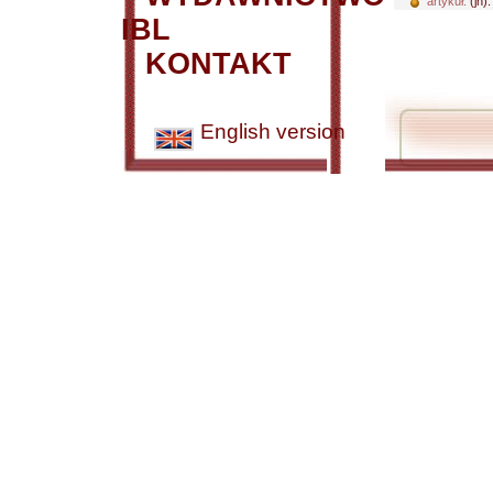
artykuł:
(jn)
IBL
KONTAKT
English version