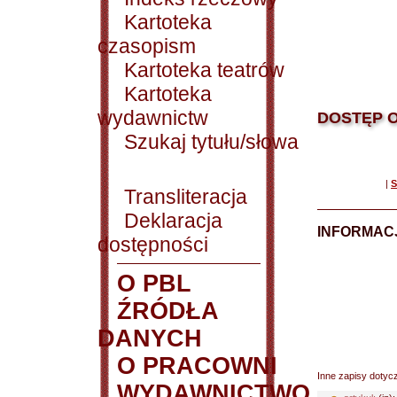
Kartoteka
czasopism
Kartoteka teatrów
Kartoteka
wydawnictw
DOSTĘP O
Szukaj tytułu/słowa
|
S
Transliteracja
Deklaracja
INFORMACJ
dostępności
O PBL
ŹRÓDŁA
DANYCH
O PRACOWNI
Inne zapisy dotyc
WYDAWNICTWO