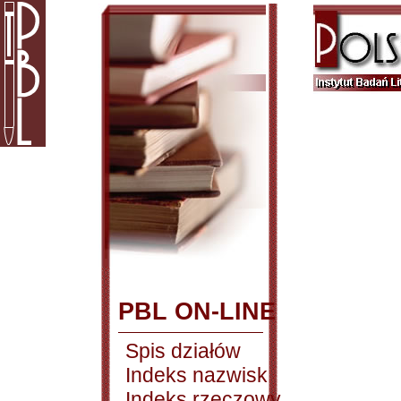
PBL ON-LINE
Spis działów
Indeks nazwisk
Indeks rzeczowy