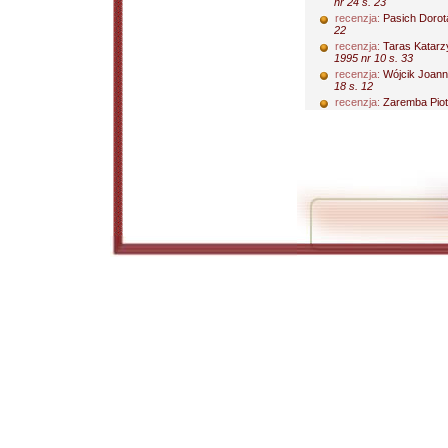
nr 24 s. 23
recenzja:
Pasich Dorot
22
recenzja:
Taras Katarz
1995 nr 10 s. 33
recenzja:
Wójcik Joan
18 s. 12
recenzja:
Zaremba Piot