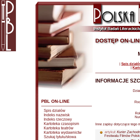
DOSTĘP ON-LIN
|
Spis dział
|
Kart
INFORMACJE SZC
Dział
PBL ON-LINE
Rod
Spis działów
Rok
Indeks nazwisk
Nu
Indeks rzeczowy
Kartoteka czasopism
Inne zapisy dotyczące tego m
Kartoteka teatrów
artykuł:
Kurier Zachodni
Kartoteka wydawnictw
Festiwalu Filmów Polsk
Szukaj tytułu/słowa