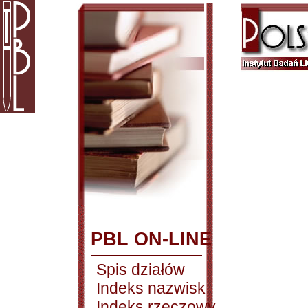
PBL ON-LINE
Spis działów
Indeks nazwisk
Indeks rzeczowy