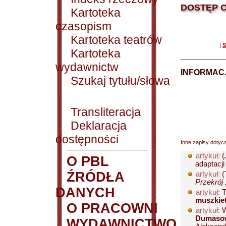
DOSTĘP O
Kartoteka
czasopism
Kartoteka teatrów
|
S
Kartoteka
wydawnictw
INFORMACJ
Szukaj tytułu/słowa
Transliteracja
Deklaracja
dostępności
Inne zapisy dotyc
artykuł:
(
O PBL
adaptacji
ŹRÓDŁA
artykuł:
(
Przekrój 
DANYCH
artykuł:
T
muszkie
O PRACOWNI
artykuł:
W
Dumaso
WYDAWNICTWO