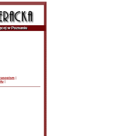
czasopism
|
ułu
|