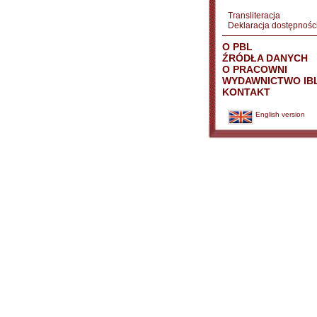
Transliteracja
Deklaracja dostępnośc
O PBL
ŹRÓDŁA DANYCH
O PRACOWNI
WYDAWNICTWO IB
KONTAKT
English version