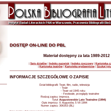
DOSTĘP ON-LINE DO PBL
Materiał dostępny za lata 1989-2012
|
Spis działów
|
Indeks nazwisk
|
Indeks rzeczowy
|
Kartoteka 
|
Kartoteka teatrów
|
Kartoteka wydawnictw
|
Szukaj tyt
INFORMACJE SZCZEGÓŁOWE O ZAPISIE
Dział bibliografii:
Teatr, film, radio, telewizja
- Teatr
- Teatr od 1945 roku
- Festiwale, przeglądy teatralne
Rodzaj zapisu:
impreza.
Tytuł:
Augustowskie Lato Teatralne (1994)
Opis imprezy:
II: Augustów, 5 VII 1994
Numer zapisu:
306353 (BL)