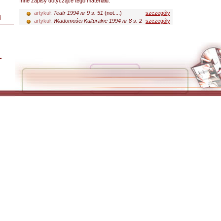
Inne zapisy dotyczące tego materiału:
artykuł:
Teatr 1994 nr 9 s. 51
(not....)
szczegóły
i
artykuł:
Wiadomości Kulturalne 1994 nr 8 s. 2
szczegóły
L