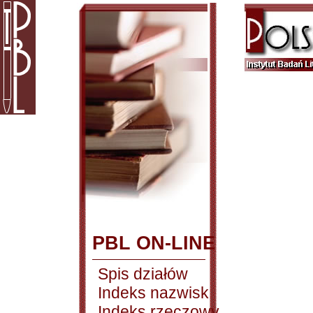
PBL ON-LINE
Spis działów
Indeks nazwisk
Indeks rzeczowy