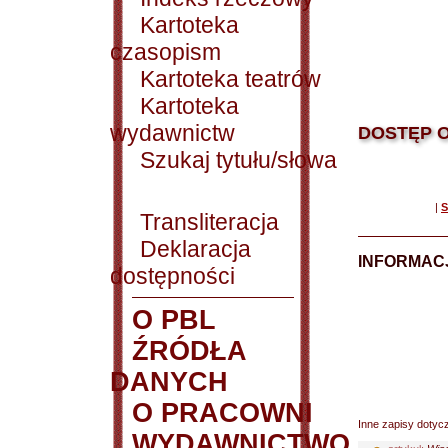
Kartoteka
czasopism
Kartoteka teatrów
Kartoteka
wydawnictw
DOSTĘP O
Szukaj tytułu/słowa
|
S
Transliteracja
Deklaracja
INFORMACJ
dostępności
O PBL
ŹRÓDŁA
DANYCH
O PRACOWNI
Inne zapisy dotyc
WYDAWNICTWO