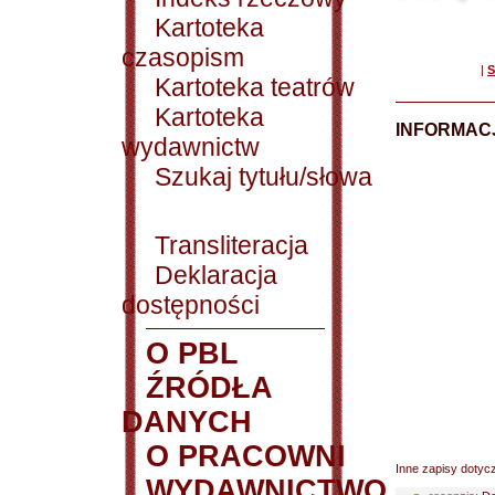
Kartoteka
czasopism
|
S
Kartoteka teatrów
Kartoteka
INFORMACJ
wydawnictw
Szukaj tytułu/słowa
Transliteracja
Deklaracja
dostępności
O PBL
ŹRÓDŁA
DANYCH
O PRACOWNI
Inne zapisy dotyc
WYDAWNICTWO