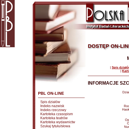
DOSTĘP ON-LIN
|
Spis dział
|
Kart
INFORMACJE SZC
Dział
PBL ON-LINE
Spis działów
Indeks nazwisk
Rod
Hasł
Indeks rzeczowy
Kartoteka czasopism
Kartoteka teatrów
Op
Kartoteka wydawnictw
O
Szukaj tytułu/słowa
Nu