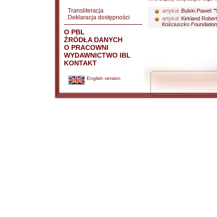
Transliteracja
artykuł:
Bulski Paweł:
"
Deklaracja dostępności
artykuł:
Kirkland Robert
Kościuszko Foundation 
O PBL
ŹRÓDŁA DANYCH
O PRACOWNI
WYDAWNICTWO IBL
KONTAKT
English version