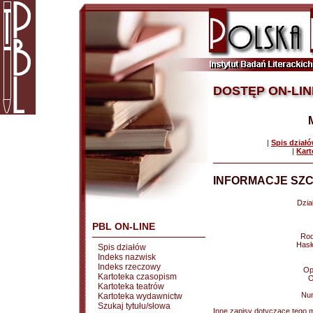
DOSTĘP ON-LIN
|
Spis dział
|
Kart
INFORMACJE SZC
Dział
PBL ON-LINE
Rod
Hasł
Spis działów
Indeks nazwisk
Indeks rzeczowy
Op
Kartoteka czasopism
O
Kartoteka teatrów
Nu
Kartoteka wydawnictw
Szukaj tytułu/słowa
Inne zapisy dotyczące tego m