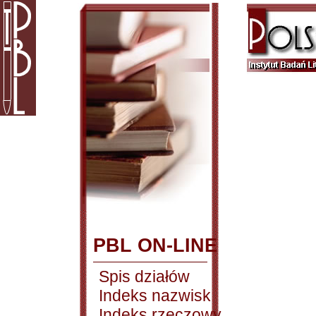
PBL ON-LINE
Spis działów
Indeks nazwisk
Indeks rzeczowy