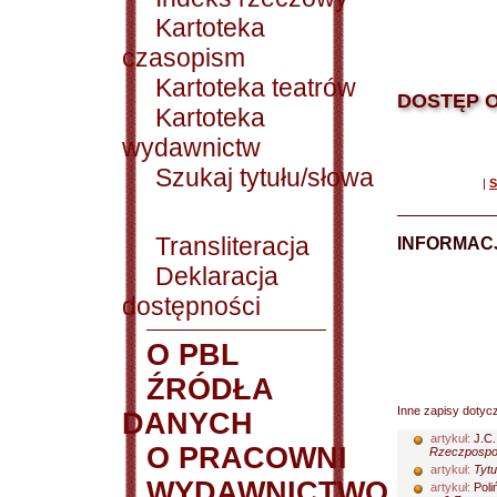
Kartoteka
czasopism
Kartoteka teatrów
DOSTĘP O
Kartoteka
wydawnictw
Szukaj tytułu/słowa
|
S
Transliteracja
INFORMACJ
Deklaracja
dostępności
O PBL
ŹRÓDŁA
Inne zapisy dotyc
DANYCH
artykuł:
J.C.
O PRACOWNI
Rzeczpospol
artykuł:
Tytu
WYDAWNICTWO
artykuł:
Poli