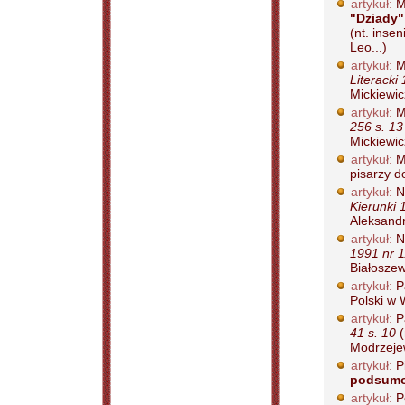
artykuł:
M
"Dziady"
(nt. inse
Leo...)
artykuł:
Mi
Literacki
Mickiewic
artykuł:
M
256 s. 13
Mickiewic
artykuł:
M
pisarzy d
artykuł:
N
Kierunki 
Aleksandr
artykuł:
Ni
1991 nr 1
Białoszew
artykuł:
P
Polski w 
artykuł:
P
41 s. 10
(
Modrzejew
artykuł:
P
podsumo
artykuł:
P