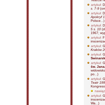
Teatrze N
artykuł:
Dr
s. 7-9
(om
artykuł:
D
Apokryf 1
Polsce...)
artykuł:
D
5 s. 10
(d
1967; wyp
artykuł:
F
insceniza
artykuł:
G
Kraków 20
artykuł:
G
Swinars
artykuł:
G
św. Jana
widowisk
po...)
artykuł:
Gł
Teatr 199
Kongreso
nawiąz
artykuł:
G
insceniza
Wa...)