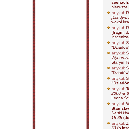
scenach
pierwszej
artykuł:
R
[Londyn, 
wokół ins
artykuł:
R
(fragm. d
inscenizac
artykuł:
S
"Dziadów"
artykuł:
S
Wyborcza
Starym Te
artykuł:
S
"Dziadów"
artykuł:
Sz
"Dziadó
artykuł:
T
2000 nr 8
Leona Sch
artykuł:
W
Stanisła
Nauki Hum
15-35
(do
artykuł:
Z
63
(o ins