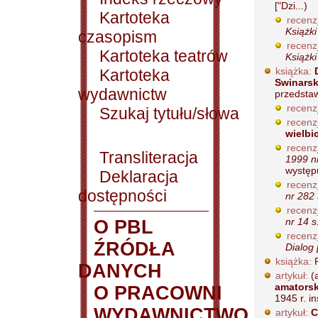
["Dzi...)
Kartoteka
recenz
Książki
czasopism
recenz
Kartoteka teatrów
Książki
książka:
Kartoteka
Swinarsk
wydawnictw
przedstaw
recenz
Szukaj tytułu/słowa
recenz
wielbic
recenz
Transliteracja
1999 nr
występu
Deklaracja
recenz
dostępności
nr 282 
recenz
nr 14 s
O PBL
recenz
ŹRÓDŁA
Dialog
książka:
R
DANYCH
artykuł:
(
amatorsk
O PRACOWNI
1945 r. in
WYDAWNICTWO
artykuł:
C