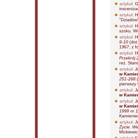
artykuł:
G
insceniza
artykuł:
H
"Dziadów"
artykuł:
H
szoku. Ww
artykuł:
H
9-10
(dot
1967; z fot
artykuł:
H
Przekrój 
reż. Stan
artykuł:
J
w Kamień
251-268
(
pierwszy 
artykuł:
J
w Kamień
artykuł:
J
w Kamień
1999 nr 1
Kamieniec
artykuł:
J
Życie. We
Mickiewic