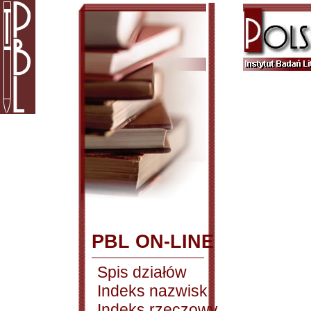
PBL ON-LINE
Spis działów
Indeks nazwisk
Indeks rzeczowy