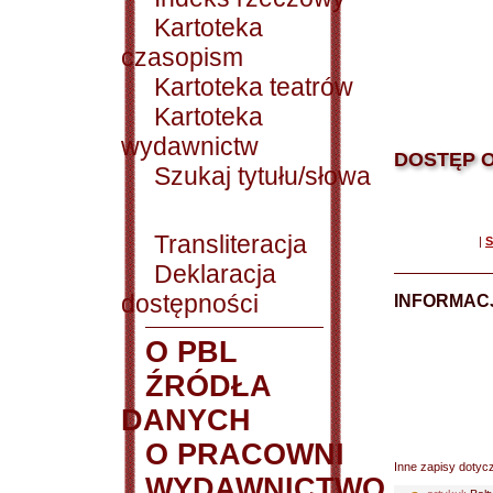
Kartoteka
czasopism
Kartoteka teatrów
Kartoteka
wydawnictw
DOSTĘP O
Szukaj tytułu/słowa
Transliteracja
|
S
Deklaracja
dostępności
INFORMACJ
O PBL
ŹRÓDŁA
DANYCH
O PRACOWNI
Inne zapisy dotyc
WYDAWNICTWO