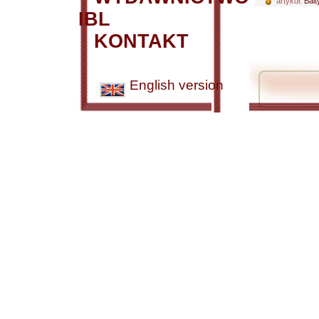
artykuł:
Balt
IBL
KONTAKT
English version