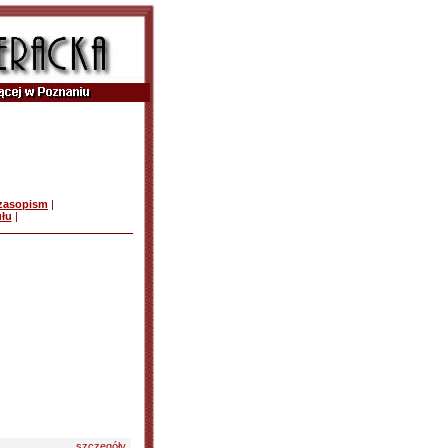
czasopism
|
ułu
|
szczegóły