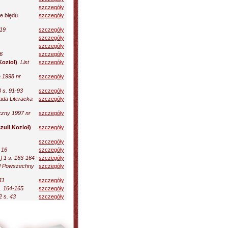
szczegóły
e błędu
szczegóły
 19
szczegóły
szczegóły
szczegóły
6
szczegóły
Kozioł)
.
List
szczegóły
 1998 nr
szczegóły
3 s. 91-93
szczegóły
da Literacka
szczegóły
czny 1997 nr
szczegóły
zuli Kozioł)
.
szczegóły
szczegóły
 16
szczegóły
] 1 s. 163-164
szczegóły
d Powszechny
szczegóły
11
szczegóły
s. 164-165
szczegóły
2 s. 43
szczegóły