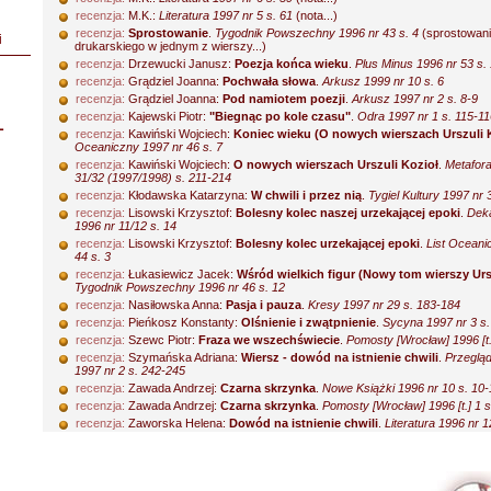
recenzja:
M.K.:
Literatura 1997 nr 5 s. 61
(nota...)
recenzja:
Sprostowanie
.
Tygodnik Powszechny 1996 nr 43 s. 4
(sprostowani
i
drukarskiego w jednym z wierszy...)
recenzja:
Drzewucki Janusz:
Poezja końca wieku
.
Plus Minus 1996 nr 53 s.
recenzja:
Grądziel Joanna:
Pochwała słowa
.
Arkusz 1999 nr 10 s. 6
recenzja:
Grądziel Joanna:
Pod namiotem poezji
.
Arkusz 1997 nr 2 s. 8-9
recenzja:
Kajewski Piotr:
"Biegnąc po kole czasu"
.
Odra 1997 nr 1 s. 115-11
L
recenzja:
Kawiński Wojciech:
Koniec wieku (O nowych wierszach Urszuli 
Oceaniczny 1997 nr 46 s. 7
recenzja:
Kawiński Wojciech:
O nowych wierszach Urszuli Kozioł
.
Metafora
31/32 (1997/1998) s. 211-214
recenzja:
Kłodawska Katarzyna:
W chwili i przez nią
.
Tygiel Kultury 1997 nr 
recenzja:
Lisowski Krzysztof:
Bolesny kolec naszej urzekającej epoki
.
Deka
1996 nr 11/12 s. 14
recenzja:
Lisowski Krzysztof:
Bolesny kolec urzekającej epoki
.
List Oceani
44 s. 3
recenzja:
Łukasiewicz Jacek:
Wśród wielkich figur (Nowy tom wierszy Urs
Tygodnik Powszechny 1996 nr 46 s. 12
recenzja:
Nasiłowska Anna:
Pasja i pauza
.
Kresy 1997 nr 29 s. 183-184
recenzja:
Pieńkosz Konstanty:
Olśnienie i zwątpnienie
.
Sycyna 1997 nr 3 s.
recenzja:
Szewc Piotr:
Fraza we wszechświecie
.
Pomosty [Wrocław] 1996 [t.
recenzja:
Szymańska Adriana:
Wiersz - dowód na istnienie chwili
.
Przeglą
1997 nr 2 s. 242-245
recenzja:
Zawada Andrzej:
Czarna skrzynka
.
Nowe Książki 1996 nr 10 s. 10-
recenzja:
Zawada Andrzej:
Czarna skrzynka
.
Pomosty [Wrocław] 1996 [t.] 1 
recenzja:
Zaworska Helena:
Dowód na istnienie chwili
.
Literatura 1996 nr 1