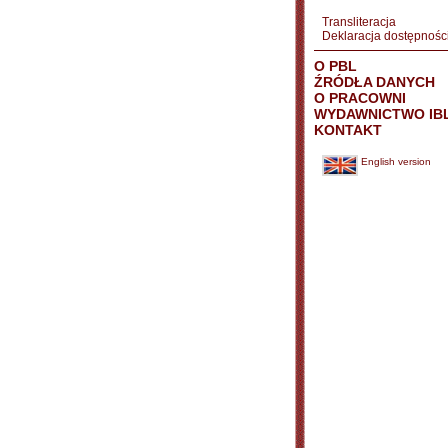
Transliteracja
Deklaracja dostępnośc
O PBL
ŹRÓDŁA DANYCH
O PRACOWNI
WYDAWNICTWO IB
KONTAKT
English version