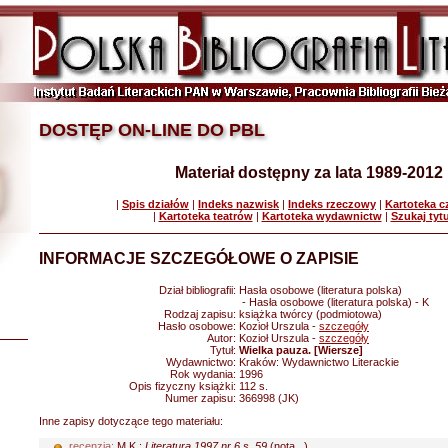
DOSTĘP ON-LINE DO PBL
Materiał dostępny za lata 1989-2012
|
Spis działów
|
Indeks nazwisk
|
Indeks rzeczowy
|
Kartoteka 
|
Kartoteka teatrów
|
Kartoteka wydawnictw
|
Szukaj tyt
INFORMACJE SZCZEGÓŁOWE O ZAPISIE
Dział bibliografii:
Hasła osobowe (literatura polska)
- Hasła osobowe (literatura polska) - K
Rodzaj zapisu:
książka twórcy (podmiotowa)
Hasło osobowe:
Kozioł Urszula -
szczegóły
Autor:
Kozioł Urszula -
szczegóły
Tytuł:
Wielka pauza. [Wiersze]
Wydawnictwo:
Kraków: Wydawnictwo Literackie
Rok wydania:
1996
Opis fizyczny książki:
112 s.
Numer zapisu:
366998 (JK)
Inne zapisy dotyczące tego materiału:
recenzja:
M.K.:
Literatura 1997 nr 6 s. 59
(nota...)