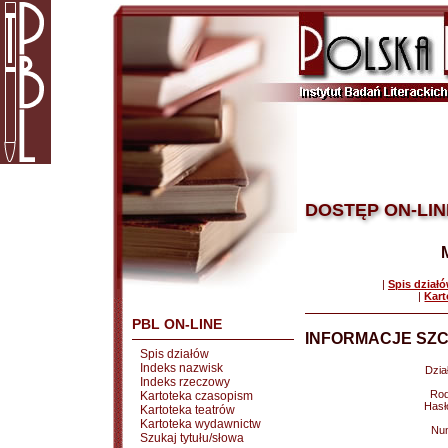
DOSTĘP ON-LIN
|
Spis dział
|
Kart
PBL ON-LINE
INFORMACJE SZC
Spis działów
Indeks nazwisk
Dział
Indeks rzeczowy
Rod
Kartoteka czasopism
Hasł
Kartoteka teatrów
Kartoteka wydawnictw
Nu
Szukaj tytułu/słowa