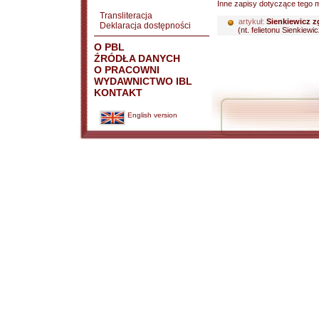
Inne zapisy dotyczące tego m
Transliteracja
artykuł:
Sienkiewicz z
Deklaracja dostępności
(nt. felietonu Sienkiewi
O PBL
ŹRÓDŁA DANYCH
O PRACOWNI
WYDAWNICTWO IBL
KONTAKT
English version