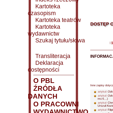
Kartoteka
czasopism
Kartoteka teatrów
DOSTĘP O
Kartoteka
wydawnictw
Szukaj tytułu/słowa
|
S
Transliteracja
INFORMACJ
Deklaracja
dostępności
O PBL
Inne zapisy dotyc
ŹRÓDŁA
artykuł:
Odra
DANYCH
artykuł:
Odra
nru 6....)
O PRACOWNI
artykuł:
Chmi
Urszuli Kozio
WYDAWNICTWO
artykuł:
Filip