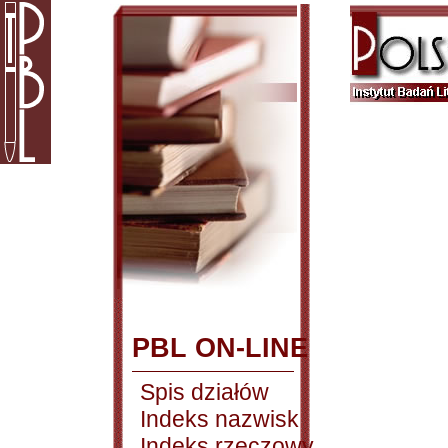
PBL ON-LINE
Spis działów
Indeks nazwisk
Indeks rzeczowy