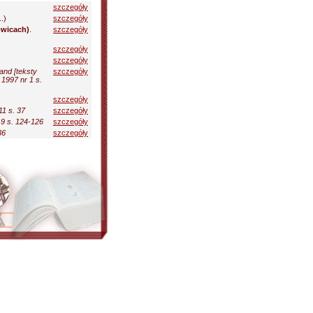
szczegóły
.)
szczegóły
owicach)
.
szczegóły
szczegóły
szczegóły
and [teksty
szczegóły
1997 nr 1 s.
szczegóły
11 s. 37
szczegóły
9 s. 124-126
szczegóły
36
szczegóły