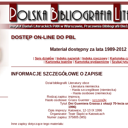
DOSTĘP ON-LINE DO PBL
Materiał dostępny za lata 1989-2012
|
Spis działów
|
Indeks nazwisk
|
Indeks rzeczowy
|
Kartoteka 
|
Kartoteka teatrów
|
Kartoteka wydawnictw
|
Szukaj tyt
INFORMACJE SZCZEGÓŁOWE O ZAPISIE
Dział bibliografii:
Literatury obce
- Literatura niemiecka
- Hasła szczegółowe (niemiecka)
- Hasła osobowe (niemiecka)
Rodzaj zapisu:
impreza.
Hasło osobowe:
Grass Guenter -
szczegóły
Tytuł:
Dni Guentera Grassa z okazji 70-lecia u
1996)
Opis imprezy:
Katowice, 12-13 IX 1996
Organizator:
Teatr Śląski w Katowicach
Numer zapisu:
375805 (MS)
Inne zapisy dotyczące tego materiału: