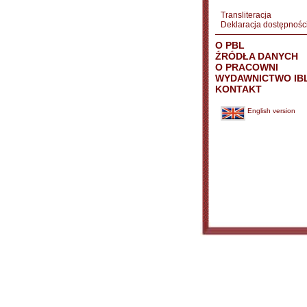
Transliteracja
Deklaracja dostępnośc
O PBL
ŹRÓDŁA DANYCH
O PRACOWNI
WYDAWNICTWO IB
KONTAKT
English version