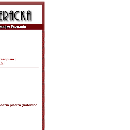
czasopism
|
ułu
|
rodzin pisarza (Katowice