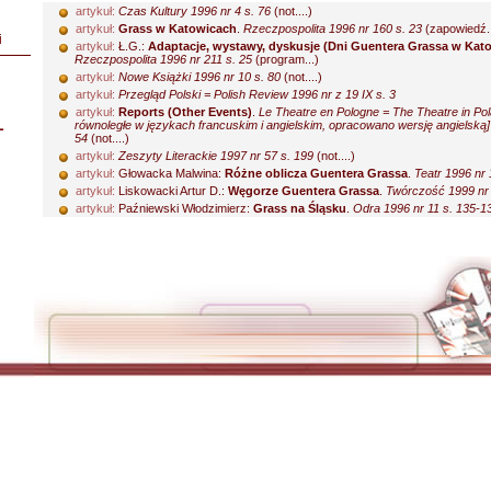
artykuł:
Czas Kultury 1996 nr 4 s. 76
(not....)
artykuł:
Grass w Katowicach
.
Rzeczpospolita 1996 nr 160 s. 23
(zapowiedź..
i
artykuł:
Ł.G.:
Adaptacje, wystawy, dyskusje (Dni Guentera Grassa w Kat
Rzeczpospolita 1996 nr 211 s. 25
(program...)
artykuł:
Nowe Książki 1996 nr 10 s. 80
(not....)
artykuł:
Przegląd Polski = Polish Review 1996 nr z 19 IX s. 3
artykuł:
Reports (Other Events)
.
Le Theatre en Pologne = The Theatre in Pol
L
równoległe w językach francuskim i angielskim, opracowano wersję angielską] 
54
(not....)
artykuł:
Zeszyty Literackie 1997 nr 57 s. 199
(not....)
artykuł:
Głowacka Malwina:
Różne oblicza Guentera Grassa
.
Teatr 1996 nr 
artykuł:
Liskowacki Artur D.:
Węgorze Guentera Grassa
.
Twórczość 1999 nr 
artykuł:
Paźniewski Włodzimierz:
Grass na Śląsku
.
Odra 1996 nr 11 s. 135-1