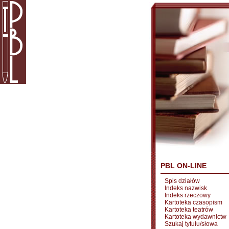
PBL ON-LINE
Spis działów
Indeks nazwisk
Indeks rzeczowy
Kartoteka czasopism
Kartoteka teatrów
Kartoteka wydawnictw
Szukaj tytułu/słowa