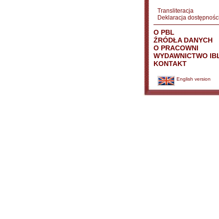
Transliteracja
Deklaracja dostępnośc
O PBL
ŹRÓDŁA DANYCH
O PRACOWNI
WYDAWNICTWO IB
KONTAKT
English version