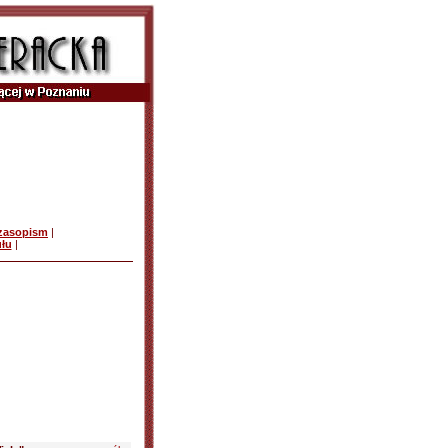
czasopism
|
ułu
|