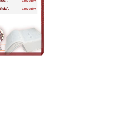
isła"
.
szczegóły
isła"
.
szczegóły