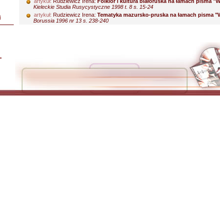
artykuł:
Rudziewicz Irena:
Folklor i kultura białoruska na łamach pisma "W
Kieleckie Studia Rusycystyczne 1998 t. 8 s. 15-24
artykuł:
Rudziewicz Irena:
Tematyka mazursko-pruska na łamach pisma "W
i
Borussia 1996 nr 13 s. 238-240
L