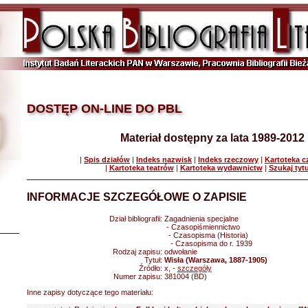
DOSTĘP ON-LINE DO PBL
Materiał dostępny za lata 1989-2012
|
Spis działów
|
Indeks nazwisk
|
Indeks rzeczowy
|
Kartoteka 
|
Kartoteka teatrów
|
Kartoteka wydawnictw
|
Szukaj tyt
INFORMACJE SZCZEGÓŁOWE O ZAPISIE
Dział bibliografii:
Zagadnienia specjalne
- Czasopiśmiennictwo
- Czasopisma (Historia)
- Czasopisma do r. 1939
Rodzaj zapisu:
odwołanie
Tytuł:
Wisła (Warszawa, 1887-1905)
Źródło:
x, -
szczegóły
Numer zapisu:
381004 (BD)
Inne zapisy dotyczące tego materiału: