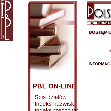
DOSTĘP O
|
S
INFORMACJ
PBL ON-LINE
Spis działów
Indeks nazwisk
Indeks rzeczowy