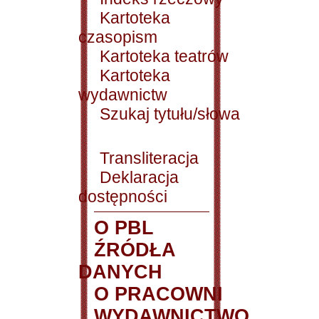
Kartoteka
czasopism
Kartoteka teatrów
Kartoteka
wydawnictw
Szukaj tytułu/słowa
Transliteracja
Deklaracja
dostępności
O PBL
ŹRÓDŁA
DANYCH
O PRACOWNI
WYDAWNICTWO