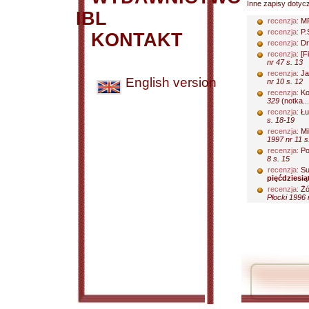
Inne zapisy dotyc
IBL
recenzja:
MP
recenzja:
P.
KONTAKT
recenzja:
Dr
recenzja:
[F
nr 47 s. 13
recenzja:
Ja
English version
nr 10 s. 12
recenzja:
Ko
329
(notka...
recenzja:
Łu
s. 18-19
recenzja:
Mi
1997 nr 11 s
recenzja:
Po
8 s. 15
recenzja:
Su
pięćdziesiąt
recenzja:
Żó
Płocki 1996 