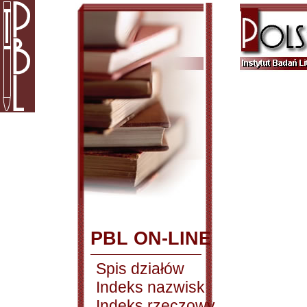
PBL ON-LINE
Spis działów
Indeks nazwisk
Indeks rzeczowy