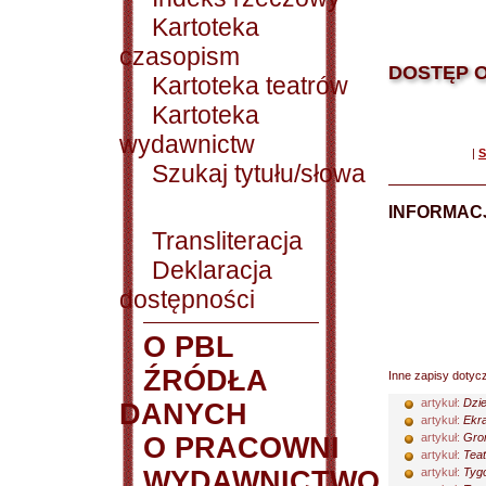
Kartoteka
czasopism
DOSTĘP O
Kartoteka teatrów
Kartoteka
wydawnictw
|
S
Szukaj tytułu/słowa
INFORMACJ
Transliteracja
Deklaracja
dostępności
O PBL
ŹRÓDŁA
Inne zapisy dotyc
artykuł:
Dzie
DANYCH
artykuł:
Ekra
artykuł:
Grom
O PRACOWNI
artykuł:
Teat
WYDAWNICTWO
artykuł:
Tygo