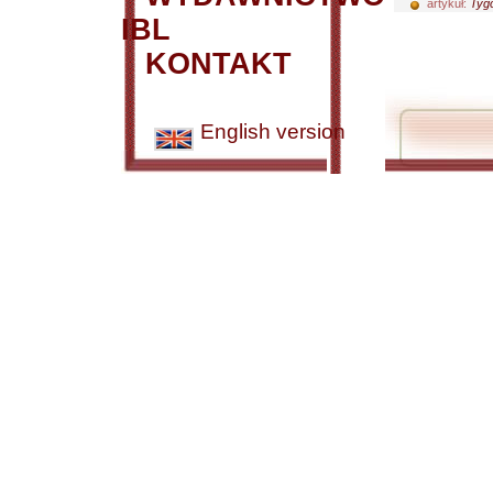
artykuł:
Tygo
IBL
KONTAKT
English version